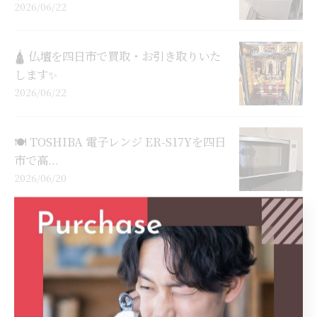
2026/06/22
🛕 仏壇を四日市で買取・お引き取りいた
します✨
2026/06/22
🍽️ TOSHIBA 電子レンジ ER-S17Yを四日
市で高...
2026/06/20
📺 ハイセンス 液晶テレビ 32E40Hを四日
市で高価買取✨
2026/06/19