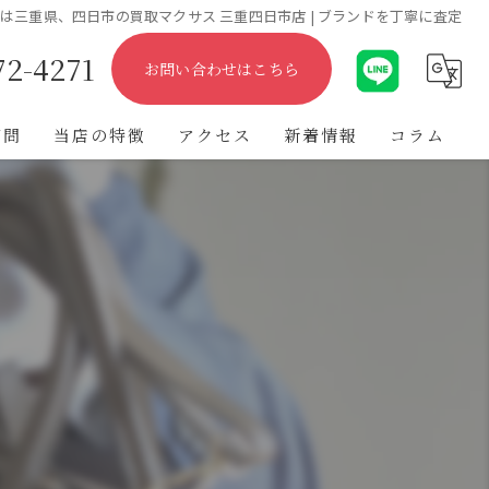
は三重県、四日市の買取マクサス 三重四日市店 | ブランドを丁寧に査定
72-4271
お問い合わせはこちら
質問
当店の特徴
アクセス
新着情報
コラム
出張
遺品整理
不用品
ブランド
金