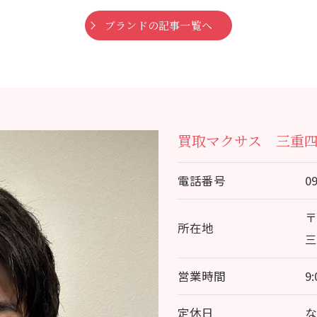
ブランドの記事一覧へ
買取マクサス 三重
電話番号
0
〒
所在地
三
営業時間
9
定休日