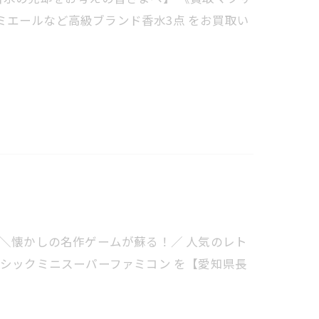
ドルミエールなど高級ブランド香水3点 をお買取い
 ＼懐かしの名作ゲームが蘇る！／ 人気のレト
ラシックミニスーパーファミコン を【愛知県長