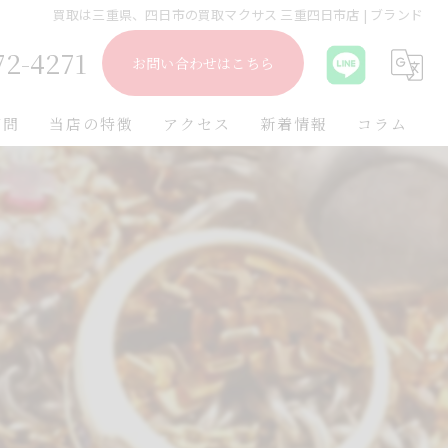
買取は三重県、四日市の買取マクサス 三重四日市店 | ブランド
72-4271
お問い合わせはこちら
質問
当店の特徴
アクセス
新着情報
コラム
出張
遺品整理
不用品
ブランド
金