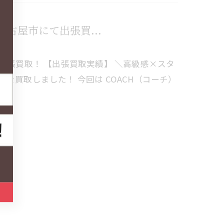
名古屋市にて出張買...
出張買取！ 【出張買取実績】 ＼高級感×スタ
を買取しました！ 今回は COACH（コーチ）