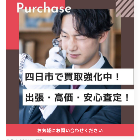
買取マクサス三重四日市店が丁寧にご対応します！
#香水買取
#ブランド香水買取
#名古屋買取
#四日市買取
#三重買取
#出張買取
#高級香水
#使いかけ香水買取
#HERMES香水
#GUCCI香水
#ロクシタン買取
#コスメ買取
お気軽にお問い合わせください
#フレグランス買取