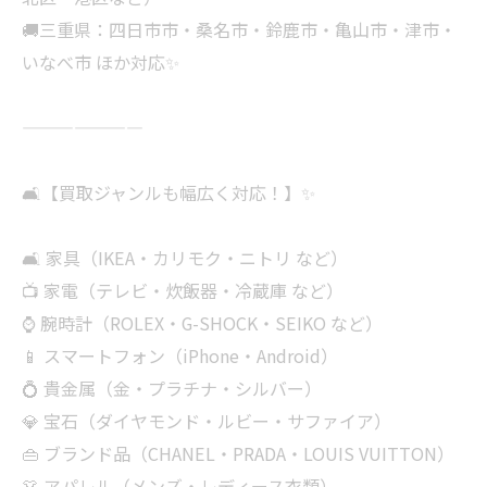
🚚三重県：四日市市・桑名市・鈴鹿市・亀山市・津市・
いなべ市 ほか対応✨
———————
🛋【買取ジャンルも幅広く対応！】✨
🛋 家具（IKEA・カリモク・ニトリ など）
📺 家電（テレビ・炊飯器・冷蔵庫 など）
⌚ 腕時計（ROLEX・G-SHOCK・SEIKO など）
📱 スマートフォン（iPhone・Android）
💍 貴金属（金・プラチナ・シルバー）
💎 宝石（ダイヤモンド・ルビー・サファイア）
👜 ブランド品（CHANEL・PRADA・LOUIS VUITTON）
👗 アパレル（メンズ・レディース衣類）