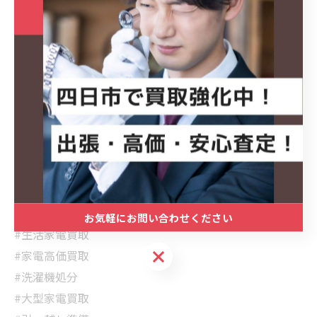
#買取
#出張買取
#買取マクサス
#買取マクサス三重四日市店
#四日市買取
#四日市出張買取
#家電買取
#洗濯機買取
#アクア洗濯機
#AQUA買取
#中古家電
お気軽にお問い合わせください
#生活家電買取
お気軽にお問い合わせください
#家電高価買取
#洗濯機処分
#大型家電買取