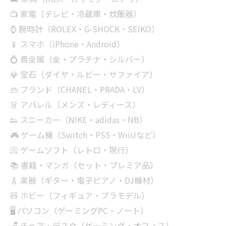
📺 家電（テレビ・冷蔵庫・炊飯器）
⌚ 腕時計（ROLEX・G-SHOCK・SEIKO）
📱 スマホ（iPhone・Android）
💍 貴金属（金・プラチナ・シルバー）
💎 宝石（ダイヤ・ルビー・サファイア）
👜 ブランド（CHANEL・PRADA・LV）
👗 アパレル（メンズ・レディース）
👟 スニーカー（NIKE・adidas・NB）
🎮 ゲーム機（Switch・PS5・WiiUなど）
📀 ゲームソフト（レトロ・現行）
📚 書籍・マンガ（セット・プレミア品）
🎸 楽器（ギター・電子ピアノ・DJ機材）
🧸 ホビー（フィギュア・プラモデル）
🖥 パソコン（ゲーミングPC・ノート）
🪑 チェア・デスク（ゲーミング・オフィス）