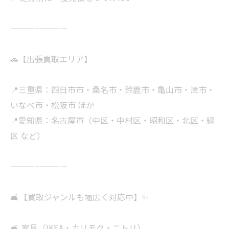
———————
🚗【出張買取エリア】
📍三重県：四日市市・桑名市・鈴鹿市・亀山市・津市・
いなべ市・松阪市 ほか
📍愛知県：名古屋市（中区・中村区・昭和区・北区・緑
区 など）
———————
🛋【買取ジャンルも幅広く対応中】✨
🛋 家具（IKEA・カリモク・ニトリ）