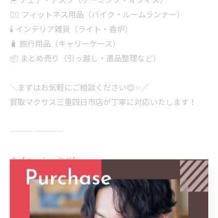
🏋‍♂️ フィットネス用品（バイク・ルームランナー）
🕯 インテリア雑貨（ライト・香炉）
🧳 旅行用品（キャリーケース）
📦 まとめ売り（引っ越し・遺品整理など）
＼まずはお気軽にご相談ください😊✨／
買取マクサス三重四日市店が丁寧に対応いたします！
———————
🔖【ハッシュタグ】
#四日市
#名古屋