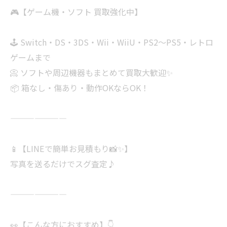
🎮【ゲーム機・ソフト 買取強化中】
🕹 Switch・DS・3DS・Wii・WiiU・PS2〜PS5・レトロ
ゲームまで
📀 ソフトや周辺機器もまとめて買取大歓迎✨
📦 箱なし・傷あり・動作OKならOK！
———————
📱【LINEで簡単お見積もり📸✨】
写真を送るだけでスグ査定♪
———————
👀【こんな方におすすめ】👇