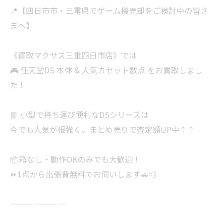
📍【四日市市・三重県でゲーム機売却をご検討中の皆さ
まへ】
《買取マクサス三重四日市店》では
🎮 任天堂DS 本体 & 人気カセット数点 をお買取しまし
た！
📘 小型で持ち運び便利なDSシリーズは
今でも人気が根強く、まとめ売りで査定額UP中↑↑
📦箱なし・動作OKのみでも大歓迎！
⏩1点から出張費無料でお伺いします🚗💨
———————