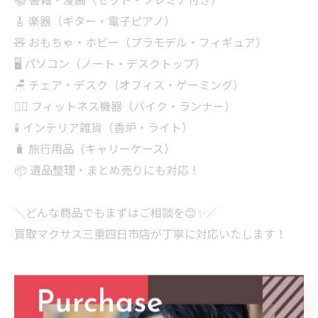
🎸 楽器（ギター・電子ピアノ）
🧸 おもちゃ・ホビー（プラモデル・フィギュア）
🖥 パソコン（ノート・デスクトップ）
🪑 チェア・デスク（オフィス・ゲーミング）
🏋‍♂️ フィットネス機器（バイク・ランナー）
🕯 インテリア雑貨（香炉・ライト）
🧳 旅行用品（キャリーケース）
📦 遺品整理・まとめ売りにも対応！
＼どんな商品でもまずはご相談を😊✨／
買取マクサス三重四日市店が丁寧に対応いたします！
———————