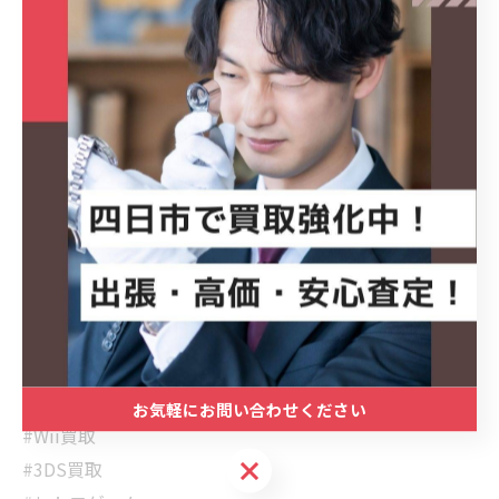
🔖【ハッシュタグ】
#四日市
#名古屋
#買取
#出張買取
#買取マクサス
#買取マクサス三重四日市店
#任天堂DS
#DS買取
#ゲーム買取
#ゲームソフト買取
#Switch買取
お気軽にお問い合わせください
#Wii買取
お気軽にお問い合わせください
#3DS買取