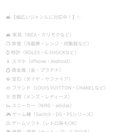
🛋【幅広いジャンルに対応中！】✨
🛋 家具（IKEA・カリモクなど）
📺 家電（冷蔵庫・レンジ・炊飯器など）
⌚ 時計（ROLEX・G-SHOCKなど）
📱 スマホ（iPhone・Android）
💍 貴金属（金・プラチナ）
💎 宝石（ダイヤ・サファイア）
👜 ブランド（LOUIS VUITTON・CHANELなど）
👗 衣類（メンズ・レディース）
👟 スニーカー（NIKE・adidas）
🎮 ゲーム機（Switch・DS・PSシリーズ）
📀 ゲームソフト（レトロ系もOK）
📚 書籍・漫画（セット・プレミア付き）