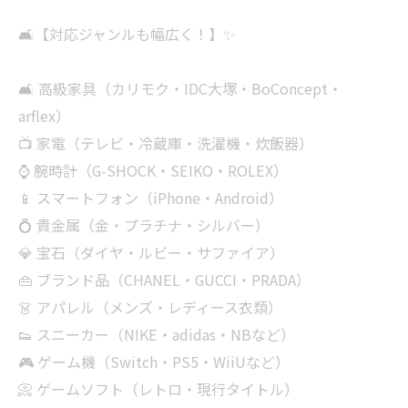
🛋【対応ジャンルも幅広く！】✨
🛋 高級家具（カリモク・IDC大塚・BoConcept・
arflex）
📺 家電（テレビ・冷蔵庫・洗濯機・炊飯器）
⌚ 腕時計（G-SHOCK・SEIKO・ROLEX）
📱 スマートフォン（iPhone・Android）
💍 貴金属（金・プラチナ・シルバー）
💎 宝石（ダイヤ・ルビー・サファイア）
👜 ブランド品（CHANEL・GUCCI・PRADA）
👗 アパレル（メンズ・レディース衣類）
👟 スニーカー（NIKE・adidas・NBなど）
🎮 ゲーム機（Switch・PS5・WiiUなど）
📀 ゲームソフト（レトロ・現行タイトル）