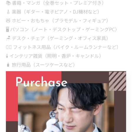
📚 書籍・マンガ（全巻セット・プレミア付き）
🎸 楽器（ギター・電子ピアノ・DJ機材など）
🧸 ホビー・おもちゃ（プラモデル・フィギュア）
🖥 パソコン（ノート・デスクトップ・ゲーミングPC）
🪑 デスク・チェア（ゲーミング・オフィス家具）
🏋‍♂️ フィットネス用品（バイク・ルームランナーなど）
🕯 インテリア雑貨（照明・香炉・キャンドル）
🧳 旅行用品（スーツケースなど）
📦 まとめ売り（遺品整理・引っ越し品など）
＼どんなジャンルでもお気軽にご相談ください😊✨／
買取マクサス三重四日市店が丁寧にご対応します！
———————