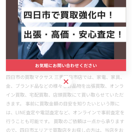
#四日市 #名古屋 #滋賀 #買取 #出張買取 #買取マクサス
#買取マクサス三重四日市店
#ソファ買取 #2人掛けソファ #家具買取 #高級家具 #滋
賀買取 #大津市 #草津市 #彦根市 #引っ越し整理 #模様替
え #不要家具 #家具処分 #中古家具 #リビング家具 #イン
テリア家具 #ブランド家具 #IDC大塚 #カリモク家具
#BoConcept #arflex #家具好き
お気軽にお問い合わせください
四日市の買取マクサス 三重四日市店では、家電、家具、
お気軽にお問い合わせください
金、ブランド品などの様々なお品物を出張買取、オンラ
イン買取、宅配買取、店頭買取にて買い取らせていただ
きます。 事前に買取金額の目安を知りたいという際に
は、LINE査定や電話査定など、オンラインで事前査定を
行うことも可能です。 買取のご依頼は一点から承ります
ので、四日市エリアで買取店をお探しの方は、当店をお