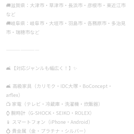
🚚滋賀県：大津市・草津市・長浜市・彦根市・東近江市
など
🚚岐阜県：岐阜市・大垣市・羽島市・各務原市・多治見
市・瑞穂市など
———————
🛋【対応ジャンルも幅広く！】✨
🛋 高級家具（カリモク・IDC大塚・BoConcept・
arflex）
📺 家電（テレビ・冷蔵庫・洗濯機・炊飯器）
⌚ 腕時計（G-SHOCK・SEIKO・ROLEX）
📱 スマートフォン（iPhone・Android）
💍 貴金属（金・プラチナ・シルバー）