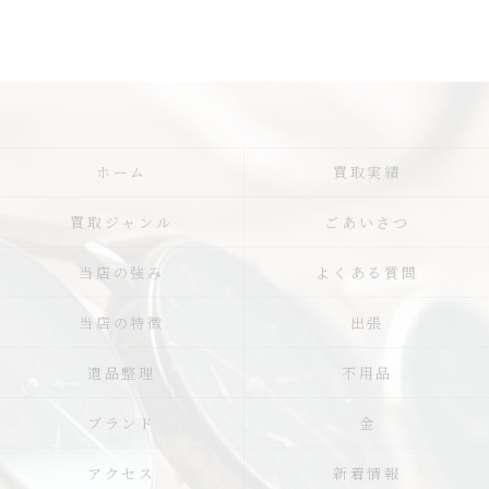
ホーム
買取実績
買取ジャンル
ごあいさつ
当店の強み
よくある質問
当店の特徴
出張
遺品整理
不用品
ブランド
金
アクセス
新着情報