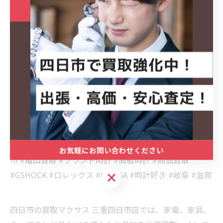
✨SEIKOをはじめ各ブランド時計もお任せください！
買取マクサス三重四日市店がスピード査定いたします🚚
💨
———————
#四日市 #名古屋 #買取 #出張買取 #買取マクサス #買取
マクサス三重四日市店
#SEIKO #セイコー #腕時計 #時計買取 #三重買取 #亀山
お気軽にお問い合わせください
市 #亀山買取 #ブランド時計 #高級時計 #高価買取
#GSHOCK #ロレックス #OMEGA #時計好き #岐阜 #滋賀
お気軽にお問い合わせください
四日市の買取マクサス 三重四日市店では、家電、家具、