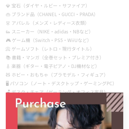
💎 宝石（ダイヤ・ルビー・サファイア）
👜 ブランド品（CHANEL・GUCCI・PRADA）
👗 アパレル（メンズ・レディース衣類）
👟 スニーカー（NIKE・adidas・NBなど）
🎮 ゲーム機（Switch・PS5・WiiUなど）
📀 ゲームソフト（レトロ・現行タイトル）
📚 書籍・マンガ（全巻セット・プレミア付き）
🎸 楽器（ギター・電子ピアノ・DJ機材など）
🧸 ホビー・おもちゃ（プラモデル・フィギュア）
🖥 パソコン（ノート・デスクトップ・ゲーミングPC）
🪑 デスク・チェア（ゲーミング・オフィス家具）
🏋‍♂️ フィットネス用品（バイク・ルームランナーなど）
🕯 インテリア雑貨（照明・香炉・キャンドル）
🧳 旅行用品（スーツケースなど）
📦 まとめ売り（遺品整理・引っ越し品など）