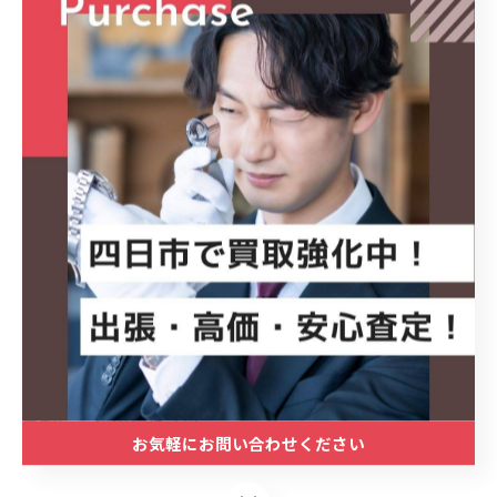
ノ #KAWAIピアノ #楽器好き #ピアノのある暮らし #音楽
好きな人と繋がりたい #高価買取 #楽器査定 #出張査定 #
四日市 #三重県 #愛知県 #岐阜県 #音楽ライフ #ピアノ生
活 #KAWAI電子ピアノ #音楽機材 #名古屋ピアノ買取
四日市の買取マクサス 三重四日市店では、家電、家具、
金、ブランド品などの様々なお品物を出張買取、オンラ
イン買取、宅配買取、店頭買取にて買い取らせていただ
きます。 事前に買取金額の目安を知りたいという際に
は、LINE査定や電話査定など、オンラインで事前査定を
行うことも可能です。 買取のご依頼は一点から承ります
ので、四日市エリアで買取店をお探しの方は、当店をお
気軽にご利用ください。
お気軽にお問い合わせください