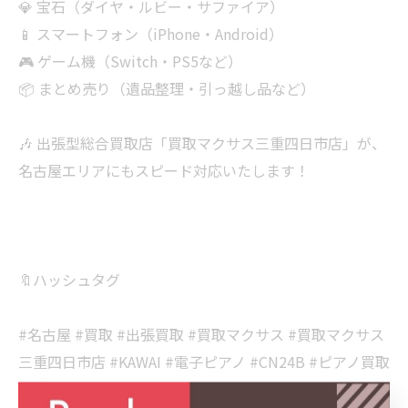
💎 宝石（ダイヤ・ルビー・サファイア）
📱 スマートフォン（iPhone・Android）
🎮 ゲーム機（Switch・PS5など）
📦 まとめ売り（遺品整理・引っ越し品など）
🎶 出張型総合買取店「買取マクサス三重四日市店」が、
名古屋エリアにもスピード対応いたします！
🔖ハッシュタグ
#名古屋 #買取 #出張買取 #買取マクサス #買取マクサス
三重四日市店 #KAWAI #電子ピアノ #CN24B #ピアノ買取
#楽器買取 #名古屋買取 #三重買取 #岐阜買取 #中古ピア