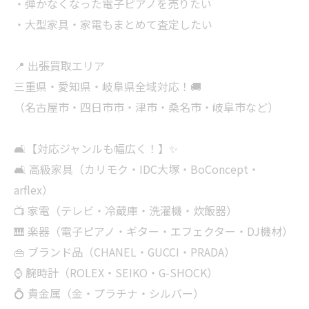
・弾かなくなった電子ピアノを売りたい
・大型家具・家電もまとめて査定したい
📍 出張買取エリア
三重県・愛知県・岐阜県全域対応！🚚
（名古屋市・四日市市・津市・桑名市・岐阜市など）
🛋【対応ジャンルも幅広く！】✨
🛋 高級家具（カリモク・IDC大塚・BoConcept・
arflex）
📺 家電（テレビ・冷蔵庫・洗濯機・炊飯器）
🎹 楽器（電子ピアノ・ギター・エフェクター・DJ機材）
👜 ブランド品（CHANEL・GUCCI・PRADA）
⌚ 腕時計（ROLEX・SEIKO・G-SHOCK）
💍 貴金属（金・プラチナ・シルバー）