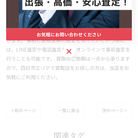
四日市の買取マクサス 三重四日市店では、家電、家具、
金、ブランド品などの様々なお品物を出張買取、オンラ
イン買取、宅配買取、店頭買取にて買い取らせていただ
お気軽にお問い合わせください
きます。 事前に買取金額の目安を知りたいという際に
は、LINE査定や電話査定など、オンラインで事前査定を
お気軽にお問い合わせください
行うことも可能です。 買取のご依頼は一点から承ります
ので、四日市エリアで買取店をお探しの方は、当店をお
気軽にご利用ください。
< 前のページ
一覧に戻る
次のページ >
関連タグ