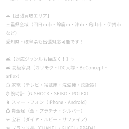
🚗【出張買取エリア】
三重県全域（四日市市・鈴鹿市・津市・亀山市・伊賀市
など）
愛知県・岐阜県も出張対応可能です！
🛋【対応ジャンルも幅広く！】✨
🛋 高級家具（カリモク・IDC大塚・BoConcept・
arflex）
📺 家電（テレビ・冷蔵庫・洗濯機・炊飯器）
⌚ 腕時計（G-SHOCK・SEIKO・ROLEX）
📱 スマートフォン（iPhone・Android）
💍 貴金属（金・プラチナ・シルバー）
💎 宝石（ダイヤ・ルビー・サファイア）
👜 ブランド品（CHANEL・GUCCI・PRADA）