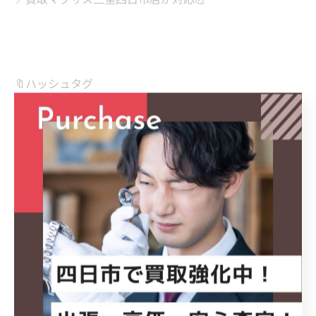
🔖ハッシュタグ
#亀山市 #三重 #四日市 #名古屋 #岐阜 #買取 #出張買取
#買取マクサス
#買取マクサス三重四日市店 #PS4 #PlayStation4 #プレ
イステーション4 #PS4買取
#ゲーム機買取 #ゲーム買取 #高価買取 #不用品買取 #ま
とめ売り #断捨離
#リユース #リサイクルショップ #出張査定 #三重買取
#PS4Pro #ゲーム好き
#買取強化中 #SONY #ソニー #中古ゲーム #ゲーム査定