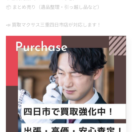
📦 まとめ売り（遺品整理・引っ越し品など）
📣 買取マクサス三重四日市店が対応します！
🔖ハッシュタグ
#四日市 #名古屋 #買取 出張買取 買取マクサス 買取マク
サス三重四日市店
Panasonic DMRBRX2060 ブルーレイレコーダー レコー
ダー買取
家電買取 高価買取 名古屋買取 名古屋市買取 即日買取
不用品回収 売れるもの 査定無料 買取強化中 出張査定
断捨離 遺品整理 引越し準備