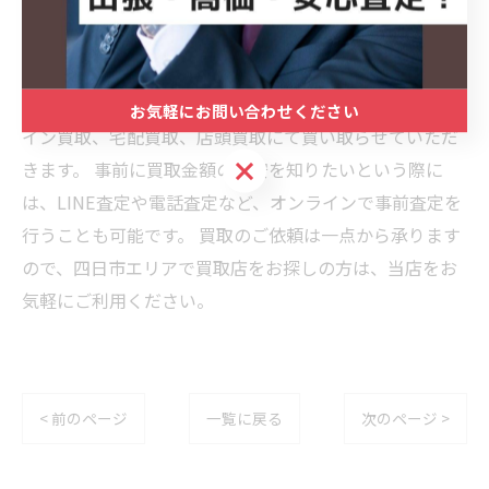
四日市の買取マクサス 三重四日市店では、家電、家具、
金、ブランド品などの様々なお品物を出張買取、オンラ
お気軽にお問い合わせください
イン買取、宅配買取、店頭買取にて買い取らせていただ
お気軽にお問い合わせください
きます。 事前に買取金額の目安を知りたいという際に
は、LINE査定や電話査定など、オンラインで事前査定を
行うことも可能です。 買取のご依頼は一点から承ります
ので、四日市エリアで買取店をお探しの方は、当店をお
気軽にご利用ください。
< 前のページ
一覧に戻る
次のページ >