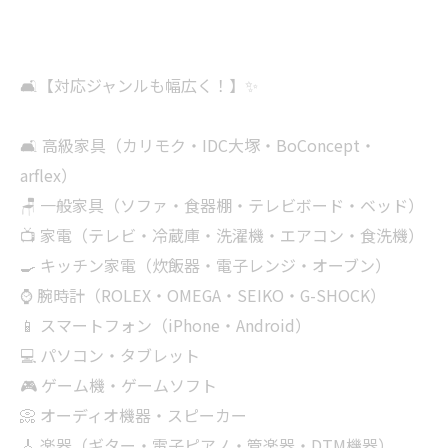
🛋【対応ジャンルも幅広く！】✨
🛋 高級家具（カリモク・IDC大塚・BoConcept・
arflex）
🪑 一般家具（ソファ・食器棚・テレビボード・ベッド）
📺 家電（テレビ・冷蔵庫・洗濯機・エアコン・食洗機）
🍳 キッチン家電（炊飯器・電子レンジ・オーブン）
⌚ 腕時計（ROLEX・OMEGA・SEIKO・G-SHOCK）
📱 スマートフォン（iPhone・Android）
💻 パソコン・タブレット
🎮 ゲーム機・ゲームソフト
📀 オーディオ機器・スピーカー
🎸 楽器（ギター・電子ピアノ・管楽器・DTM機器）