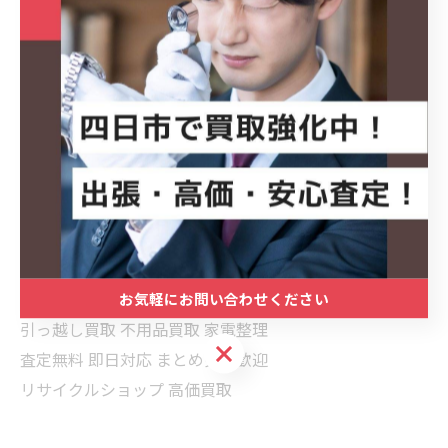
✨ 買取マクサス三重四日市店が対応します！
■ハッシュタグ
#四日市 #名古屋 #買取 出張買取 買取マクサス 買取マク
サス三重四日市店
エアコン買取 東芝エアコン TOSHIBA 家電買取
四日市買取 三重買取 名古屋買取
お気軽にお問い合わせください
引っ越し買取 不用品買取 家電整理
お気軽にお問い合わせください
査定無料 即日対応 まとめ売り歓迎
リサイクルショップ 高価買取