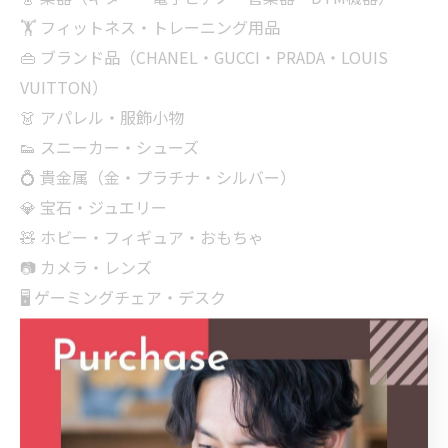
🏋 フィットネス・トレーニング用品
👜 ブランド品（CHANEL・GUCCI・PRADA・LOUIS
VUITTON）
👗 アパレル・服飾小物
👟 スニーカー・シューズ
💍 貴金属（金・プラチナ・シルバー）
💎 宝石・ジュエリー
🧸 ホビー・フィギュア・おもちゃ
📷 カメラ・レンズ
🖥 ゲーミングチェア・デスク
🧳 スーツケース・旅行用品
📦 まとめ売り（遺品整理・引っ越し・空き家整理）