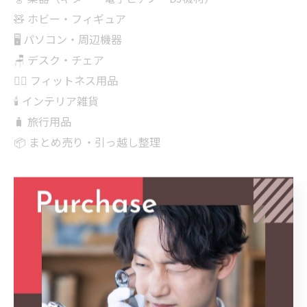
🧸 ホビー・フィギュア
🖥 パソコン・周辺機器
🪑 デスク・チェア
🏋‍♂️ フィットネス用品
🕯 インテリア雑貨
🧳 旅行用品
📦 まとめ売り・引っ越し整理
🏪 買取マクサス三重四日市店が対応いたします！
🔍ハッシュタグ