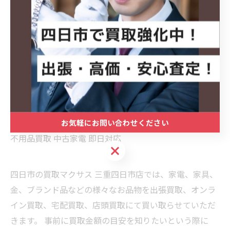
#名古屋 #名古屋買取 #冷蔵庫買取 #ハイセンス
#Hisense HRD15FB 家電買取
出張買取 買取マクサス
買取マクサス三重四日市店
四日市 桑名 鈴鹿 津 亀山
愛知買取 岐阜買取
一人暮らし家電 引っ越し整理
お気軽にお問い合わせください
不用品買取 中古家電 即日対応
お気軽にお問い合わせください
四日市の買取マクサス 三重四日市店では、家電、家具、
金、ブランド品などの様々なお品物を出張買取、オンラ
イン買取、宅配買取、店頭買取にて買い取らせていただ
きます。 事前に買取金額の目安を知りたいという際に