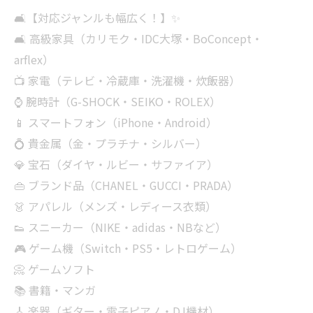
🛋【対応ジャンルも幅広く！】✨
🛋 高級家具（カリモク・IDC大塚・BoConcept・
arflex）
📺 家電（テレビ・冷蔵庫・洗濯機・炊飯器）
⌚ 腕時計（G-SHOCK・SEIKO・ROLEX）
📱 スマートフォン（iPhone・Android）
💍 貴金属（金・プラチナ・シルバー）
💎 宝石（ダイヤ・ルビー・サファイア）
👜 ブランド品（CHANEL・GUCCI・PRADA）
👗 アパレル（メンズ・レディース衣類）
👟 スニーカー（NIKE・adidas・NBなど）
🎮 ゲーム機（Switch・PS5・レトロゲーム）
📀 ゲームソフト
📚 書籍・マンガ
🎸 楽器（ギター・電子ピアノ・DJ機材）