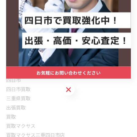
🔍 ハッシュタグ
#TOSHIBA
#東芝エアコン
#エアコン買取
#空調家電
#家電買取
お気軽にお問い合わせください
四日市
お気軽にお問い合わせください
四日市買取
三重県買取
出張買取
買取
買取マクサス
買取マクサス三重四日市店