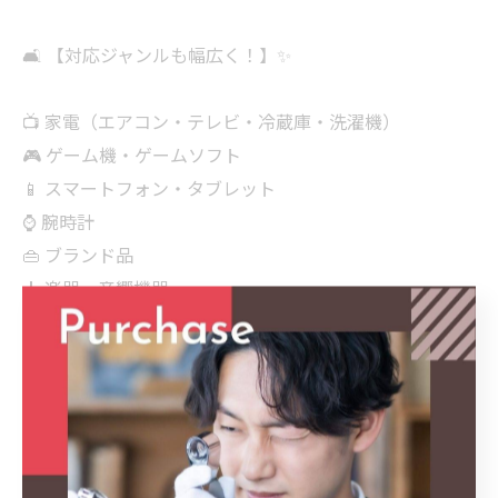
🛋 【対応ジャンルも幅広く！】✨
📺 家電（エアコン・テレビ・冷蔵庫・洗濯機）
🎮 ゲーム機・ゲームソフト
📱 スマートフォン・タブレット
⌚ 腕時計
👜 ブランド品
🎸 楽器・音響機器
🧸 ホビー・フィギュア
🪑 家具・インテリア
🏋️ フィットネス用品
📦 引っ越し・まとめ買取
────────────