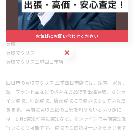
四日市
四日市買取
三重県買取
出張買取
お気軽にお問い合わせください
買取
お気軽にお問い合わせください
買取マクサス
買取マクサス三重四日市店
四日市の買取マクサス 三重四日市店では、家電、家具、
金、ブランド品などの様々なお品物を出張買取、オンラ
イン買取、宅配買取、店頭買取にて買い取らせていただ
きます。 事前に買取金額の目安を知りたいという際に
は、LINE査定や電話査定など、オンラインで事前査定を
行うことも可能です。 買取のご依頼は一点から承ります