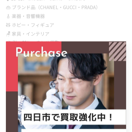
👜 ブランド品（CHANEL・GUCCI・PRADA）
🎸 楽器・音響機器
🧸 ホビー・フィギュア
🪑 家具・インテリア
📦 引っ越し・まとめ買取
────────────
🔍 ハッシュタグ
#ツインバード
#WMEC70
#洗濯機買取
#生活家電
#家電買取