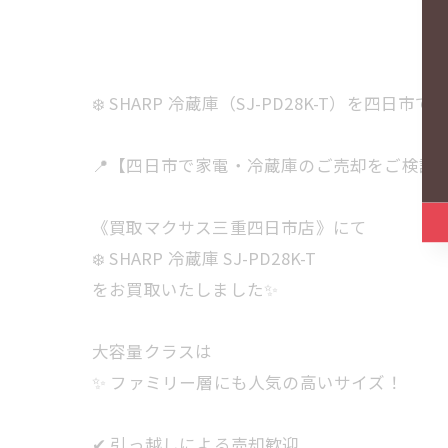
❄️ SHARP 冷蔵庫（SJ-PD28K-T）を四日市で
📍【四日市で家電・冷蔵庫のご売却をご検討
《買取マクサス三重四日市店》にて
❄️ SHARP 冷蔵庫 SJ-PD28K-T
をお買取いたしました✨
大容量クラスは
✨ ファミリー層にも人気の高いサイズ！
✔ 引っ越しによる売却歓迎