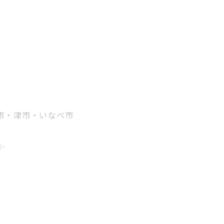
山市・津市・いなべ市
✨