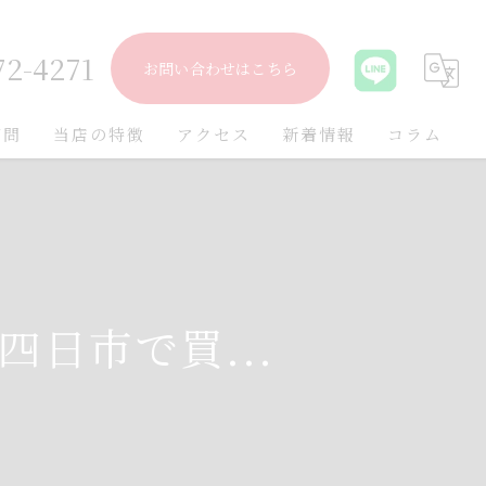
72-4271
お問い合わせはこちら
質問
当店の特徴
アクセス
新着情報
コラム
出張
遺品整理
不用品
を四日市で買...
ブランド
金