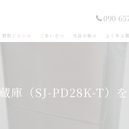
090-65
買取ジャンル
ごあいさつ
当店の強み
よくある
 冷蔵庫（SJ-PD28K-T）