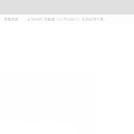
買取実績
❄️ SHARP 冷蔵庫（SJ-PD28K-T）を四日市で買...