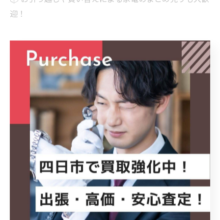
迎！
────────────
🔍 ハッシュタグ
#AQUA
#洗濯機
#AQW5E5
#家電買取
#洗濯機買取
生活家電
四日市
四日市買取
三重県買取