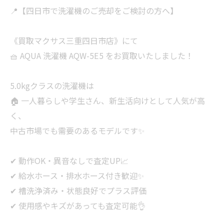
📍【四日市で洗濯機のご売却をご検討の方へ】
《買取マクサス三重四日市店》にて
🧺 AQUA 洗濯機 AQW-5E5 をお買取いたしました！
5.0kgクラスの洗濯機は
🏠 一人暮らしや学生さん、新生活向けとして人気が高
く、
中古市場でも需要のあるモデルです✨
✔ 動作OK・異音なしで査定UP📈
✔ 給水ホース・排水ホース付き歓迎✨
✔ 槽洗浄済み・状態良好でプラス評価
✔ 使用感やキズがあっても査定可能👌