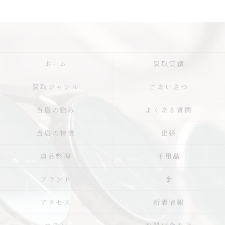
ホーム
買取実績
買取ジャンル
ごあいさつ
当店の強み
よくある質問
当店の特徴
出張
遺品整理
不用品
ブランド
金
アクセス
新着情報