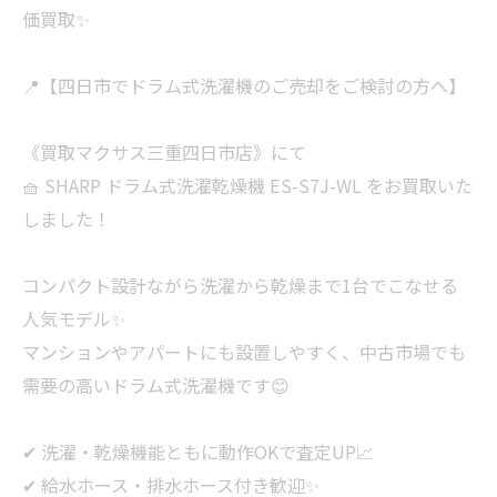
価買取✨
📍【四日市でドラム式洗濯機のご売却をご検討の方へ】
《買取マクサス三重四日市店》にて
🧺 SHARP ドラム式洗濯乾燥機 ES-S7J-WL をお買取いた
しました！
コンパクト設計ながら洗濯から乾燥まで1台でこなせる
人気モデル✨
マンションやアパートにも設置しやすく、中古市場でも
需要の高いドラム式洗濯機です😊
✔ 洗濯・乾燥機能ともに動作OKで査定UP📈
✔ 給水ホース・排水ホース付き歓迎✨