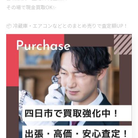
その場で現金買取OK✨
📦 冷蔵庫・エアコンなどとのまとめ売りで査定額UP！
────────────
🔍 ハッシュタグ
#SHARP
#シャープ
#ESS7JWL
#ドラム式洗濯機
#洗濯乾燥機
家電買取
四日市