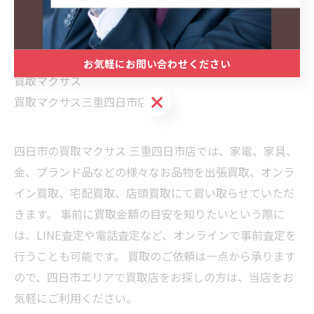
四日市買取
三重県買取
出張買取
お気軽にお問い合わせください
買取マクサス
お気軽にお問い合わせください
買取マクサス三重四日市店
四日市の買取マクサス 三重四日市店では、家電、家具、
金、ブランド品などの様々なお品物を出張買取、オンラ
イン買取、宅配買取、店頭買取にて買い取らせていただ
きます。 事前に買取金額の目安を知りたいという際に
は、LINE査定や電話査定など、オンラインで事前査定を
行うことも可能です。 買取のご依頼は一点から承ります
ので、四日市エリアで買取店をお探しの方は、当店をお
気軽にご利用ください。