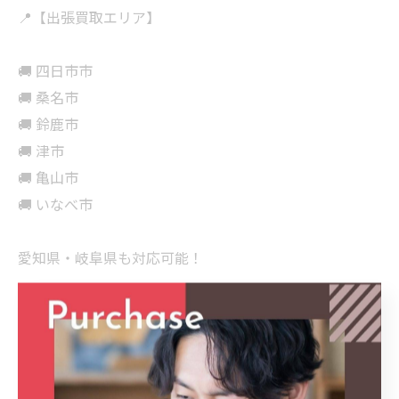
📍【出張買取エリア】
🚚 四日市市
🚚 桑名市
🚚 鈴鹿市
🚚 津市
🚚 亀山市
🚚 いなべ市
愛知県・岐阜県も対応可能！
────────────
💰 出張費・査定料 完全無料！
その場で現金買取OK✨