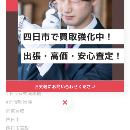
📦 冷蔵庫・エアコンなどとのまとめ売りで査定額UP！
────────────
🔍 ハッシュタグ
#Panasonic
#パナソニック
#NAVX300BL
お気軽にお問い合わせください
#ドラム式洗濯機
お気軽にお問い合わせください
#洗濯乾燥機
家電買取
四日市
四日市買取