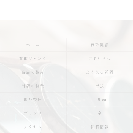
ホーム
買取実績
買取ジャンル
ごあいさつ
当店の強み
よくある質問
当店の特徴
出張
遺品整理
不用品
ブランド
金
アクセス
新着情報