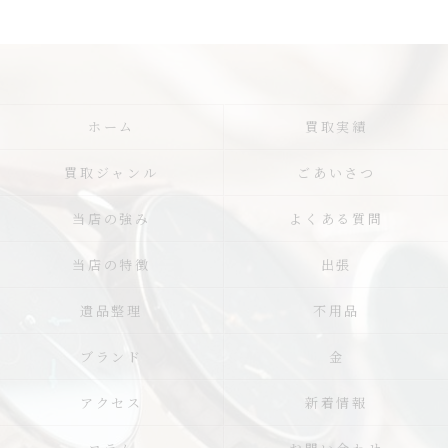
ホーム
買取実績
買取ジャンル
ごあいさつ
当店の強み
よくある質問
当店の特徴
出張
遺品整理
不用品
ブランド
金
アクセス
新着情報