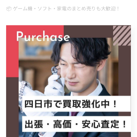
📦 ゲーム機・ソフト・家電のまとめ売りも大歓迎！
────────────
🔍 ハッシュタグ
#SONY
#PlayStation4
#PS4
#CUH2100B
#ゲーム機買取
ゲーム買取
四日市
四日市買取
三重県買取