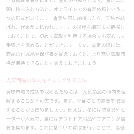
きる買取業者を選定し、査定の依頼をします。査定は店
交渉成功のための心構えと態度
頭に持ち込む方法と、オンラインでの査定依頼という二
人気アイテムを知って市場動向を先取りする
つの形式があります。査定結果に納得したら、契約が結
ばれ、代金が支払われます。この過程を細部まで把握し
市場で注目されているアイテムをリサーチ
ておくことで、初めて買取を利用する場合でも安心して
トレンド商品の見つけ方とそのポイント
手続きを進めることができます。また、査定の際には、
買取市場での人気アイテムの傾向を分析
商品の付属品や保証書を揃えておくと、より高い買取価
未来のトレンドを予測するためのインサイ
格が期待できることも覚えておきましょう。
ト
人気商品を高値で売るための戦略
人気商品の傾向をチェックする方法
市場動向に応じた柔軟な買取対応法
買取市場で成功を収めるためには、人気商品の傾向を理
専門的な査定を受けて適正価格以上で買取
解することが不可欠です。まず、季節ごとの需要を把握
専門家の査定を受けるメリット
することから始めましょう。例えば、冬には防寒具やヒ
査定に必要な事前準備と注意点
ーターが人気で、夏にはアウトドア用品やエアコンが需
要を集めます。これに基づいて買取を行うことで、高値
適正価格以上を狙うための査定活用法