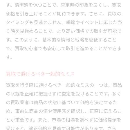
成功事例から見る買取戦略の具体例
す。清潔感を保つことで、査定時の印象を良くし、買取
他人の成功体験を自分の買取に生かす方法
価格を引き上げることが期待できます。さらに、買取の
タイミングも見逃せません。季節やイベントに応じた売
買取成功者が実践する日常的な習慣
り時を見極めることで、より高い価格での取引が可能で
買取体験談を共有し合うメリット
す。このように、基本的な情報と戦略を駆使すること
で、買取初心者でも安心して取引を進めることができま
す。
買取で避けるべき一般的なミス
買取を行う際に避けるべき一般的なミスの一つは、商品
の状態を正確に把握せずに査定を受けることです。多く
の買取業者は商品の状態に基づいて価格を決定するた
め、事前に商品の傷や使用感を確認し、正直に伝えるこ
とが重要です。また、市場の相場を調べずに価格提示を
受けると、適正価格を見逃す可能性があります。さら