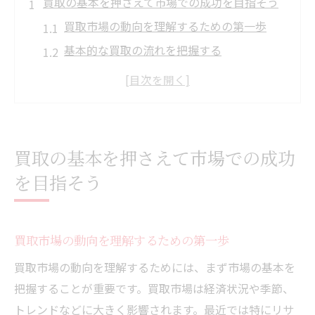
買取の基本を押さえて市場での成功を目指そう
買取市場の動向を理解するための第一歩
基本的な買取の流れを把握する
人気商品の傾向をチェックする方法
初心者におすすめの買取戦略とは
買取で避けるべき一般的なミス
買取の基礎知識を深めるためのリソース
買取の基本を押さえて市場での成功
地域特性を理解して買取価格を最大化する方法
を目指そう
地域による買取価格の違いを探る
地元の需要を活かした買取戦略
買取市場の動向を理解するための第一歩
特定地域で人気の買取アイテム
地域密着型店舗との上手な付き合い方
買取市場の動向を理解するためには、まず市場の基本を
把握することが重要です。買取市場は経済状況や季節、
地域特性を活用した買取交渉術
トレンドなどに大きく影響されます。最近では特にリサ
地域情報を収集するための有効な方法