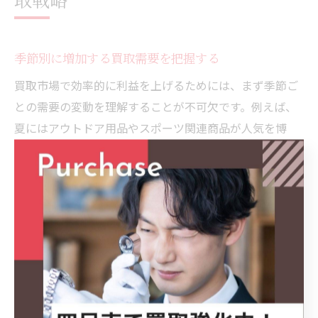
季節別に増加する買取需要を把握する
買取市場で効率的に利益を上げるためには、まず季節ご
との需要の変動を理解することが不可欠です。例えば、
夏にはアウトドア用品やスポーツ関連商品が人気を博
し、冬には暖房器具や防寒具の需要が高まります。これ
らの季節商品は、そのタイミングに合わせて買取に出す
ことで、高い価格での成約が期待できます。また、季節
別の需要を把握することで、買取価格を最大化すること
が可能になります。特に、地域によっては季節の移り変
わりが需要に大きく影響する場合があり、その地域特有
のニーズを捉えることが買取成功の鍵となります。
季節ごとの買取価格傾向を予測する方法