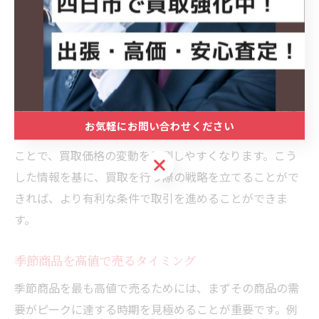
買取価格を予測するためには、過去の傾向を分析し、季
節ごとの市場動向を把握することが重要です。例えば、
データを元に前年同時期の買取価格を確認し、今年の市
場予測を立てます。このようなデータ分析は、買取のタ
イミングを見極める上で非常に有用です。さらに、市場
お気軽にお問い合わせください
のトレンドや流行アイテムに関する情報を常に収集する
ことで、買取価格の変動を予測しやすくなります。こう
お気軽にお問い合わせください
した情報を基に、買取を行う際の戦略を立てることがで
きれば、より有利な条件で取引を進めることができま
す。
季節商品を高値で売るタイミング
季節商品を最も高値で売るためには、まずその商品の需
要がピークに達する時期を見極めることが重要です。例