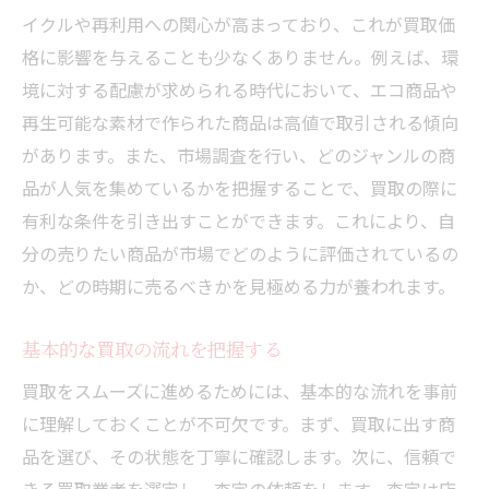
イクルや再利用への関心が高まっており、これが買取価
季節による需要の変化を活用した買取戦略
格に影響を与えることも少なくありません。例えば、環
季節別に増加する買取需要を把握する
境に対する配慮が求められる時代において、エコ商品や
季節ごとの買取価格傾向を予測する方法
再生可能な素材で作られた商品は高値で取引される傾向
季節商品を高値で売るタイミング
があります。また、市場調査を行い、どのジャンルの商
季節の変わり目を狙った効果的な買取法
品が人気を集めているかを把握することで、買取の際に
年間を通した買取スケジュールの立て方
有利な条件を引き出すことができます。これにより、自
分の売りたい商品が市場でどのように評価されているの
季節のトレンドを活かした商品選定
か、どの時期に売るべきかを見極める力が養われます。
効果的な交渉術で買取価格を引き上げる秘訣
買取交渉で準備すべき基本情報
基本的な買取の流れを把握する
プロも実践する価格交渉のテクニック
買取をスムーズに進めるためには、基本的な流れを事前
交渉力を高めるための実践的トレーニング
に理解しておくことが不可欠です。まず、買取に出す商
効果的な質問で買取価格を引き上げる方法
品を選び、その状態を丁寧に確認します。次に、信頼で
交渉で避けるべき典型的なミス