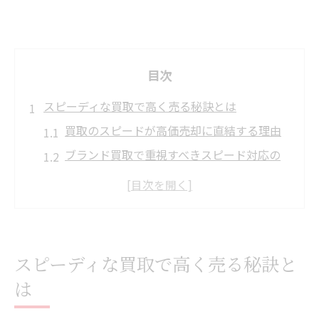
目次
スピーディな買取で高く売る秘訣とは
買取のスピードが高価売却に直結する理由
ブランド買取で重視すべきスピード対応の
重要性
買取スピード鑑定団などの活用法を徹底解
説
買取 なんでも対応の業者選びで失敗しない
スピーディな買取で高く売る秘訣と
コツ
は
買取のスピード体験談から学ぶ成功のポイ
ント