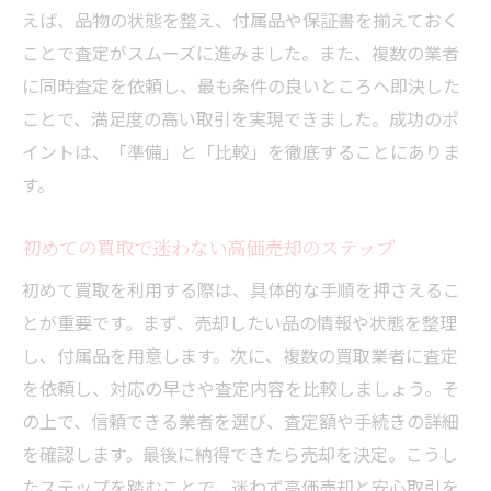
えば、品物の状態を整え、付属品や保証書を揃えておく
買取希望額を伝えないメリットと注意点
ことで査定がスムーズに進みました。また、複数の業者
査定前に希望額を伏せることで得する理由
に同時査定を依頼し、最も条件の良いところへ即決した
業者間の買取スピードを活用した交渉術
ことで、満足度の高い取引を実現できました。成功のポ
買取希望額を伝えず最大限高値を引き出す
イントは、「準備」と「比較」を徹底することにありま
方法
す。
スムーズな査定と有利な交渉のコツを解説
初めての買取で迷わない高価売却のステップ
買取スピードが交渉結果に与える影響とは
初めて買取を利用する際は、具体的な手順を押さえるこ
買取業者の仕組みと利益構造を徹底解説
とが重要です。まず、売却したい品の情報や状態を整理
買取業者の利益構造とスピード対応の関係
し、付属品を用意します。次に、複数の買取業者に査定
性
を依頼し、対応の早さや査定内容を比較しましょう。そ
なぜ買取業者は買取で利益を出せるのか
の上で、信頼できる業者を選び、査定額や手続きの詳細
買取スピードが業者の収益に与える影響
を確認します。最後に納得できたら売却を決定。こうし
安心して選ぶための業者の仕組み理解法
たステップを踏むことで、迷わず高価売却と安心取引を