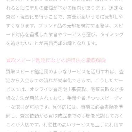
れると旧モデルの価値が下がる傾向があります。迅速な
安心できる買取のスピード取引体験を紹介
査定・現金化を行うことで、需要が高いうちに売却しや
買取スピード鑑定団レビューで分かる実際
すくなります。ブランド品の売却を検討する際は、スピ
の流れ
ード対応を重視した業者やサービスを選び、タイミング
高価買取を実現したスピーディな体験談集
を逃さないことが高価売却の鍵となります。
出張買取で感じた迅速対応の安心ポイント
トラブル回避のための買取スピード選び
買取スピード鑑定団などの活用法を徹底解説
初めてでも安心な買取体験のチェックポイ
買取スピード鑑定団のようなサービスを活用すれば、査
ント
定から入金までの流れが効率化できます。こうしたサー
出張買取を活用した素早い現金化の実例
ビスでは、オンライン査定や出張買取、宅配買取など多
出張買取で手間なくスピード現金化を実現
様な方法が用意されており、手間を省きつつスピーディ
ーな取引が可能です。具体的には、事前に必要書類を準
買取スピードと利便性を両立させる方法
備し、査定依頼から買取成立までの手順を確認しておく
ブランド買取で選ばれる出張サービスの魅
ことが大切です。利便性の高いサービスを上手に利用す
力