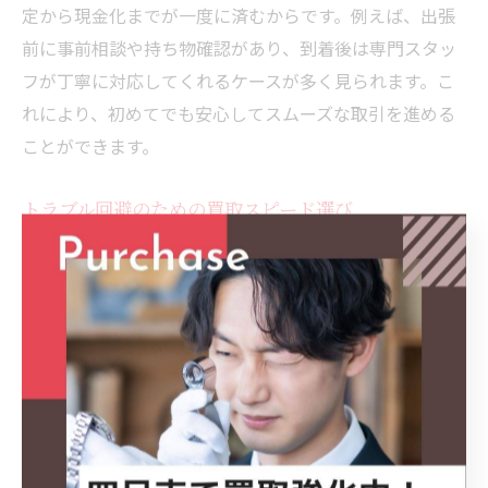
定から現金化までが一度に済むからです。例えば、出張
前に事前相談や持ち物確認があり、到着後は専門スタッ
フが丁寧に対応してくれるケースが多く見られます。こ
れにより、初めてでも安心してスムーズな取引を進める
ことができます。
トラブル回避のための買取スピード選び
買取のスピードを重視する際、トラブルを避けるために
は業者選びが重要です。なぜなら、急ぎすぎるあまり説
明不足や納得できない条件になるリスクがあるからで
す。具体的には、業者の口コミや査定の透明性、手数料
の有無を事前に確認しましょう。これらのチェックを徹
底することで、スピーディかつ安全な取引を実現し、後
悔のない買取体験ができます。