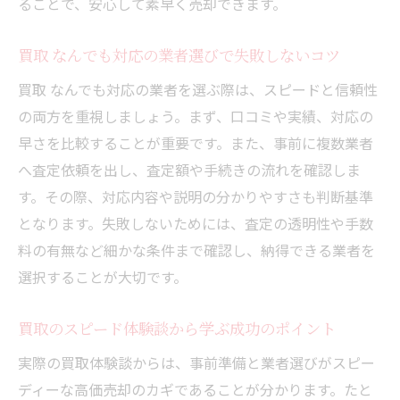
ることで、安心して素早く売却できます。
初めてでも安心な出張買取の流れと注意点
即日現金化を叶えるおすすめの買取活用法
買取 なんでも対応の業者選びで失敗しないコツ
買取のスピード重視派が満足した実例紹介
買取 なんでも対応の業者を選ぶ際は、スピードと信頼性
即日現金化を目指すなら買取の選び方が重要
の両方を重視しましょう。まず、口コミや実績、対応の
即日現金化できる買取業者の見極め方
早さを比較することが重要です。また、事前に複数業者
買取のスピードと信頼性で選ぶポイント
へ査定依頼を出し、査定額や手続きの流れを確認しま
買取希望額を伏せて有利に現金化する方法
す。その際、対応内容や説明の分かりやすさも判断基準
となります。失敗しないためには、査定の透明性や手数
評判で分かる即日現金化に強い買取サービ
料の有無など細かな条件まで確認し、納得できる業者を
ス
選択することが大切です。
ブランド品買取で即日現金化を実現するコ
ツ
買取のスピード体験談から学ぶ成功のポイント
買取と現金化のスピード比較で後悔しない
実際の買取体験談からは、事前準備と業者選びがスピー
選択
ディーな高価売却のカギであることが分かります。たと
買取希望額を伏せて交渉を有利に進める方法