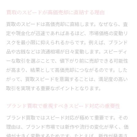
初めての買取で迷わない高価売却のステッ
買取のスピードが高価売却に直結する理由
プ
買取のスピードは高価売却に直結します。なぜなら、査
買取査定の時間を短縮するポイント解説
定や現金化が迅速であればあるほど、市場価格の変動リ
買取査定を早めるための事前準備とは何か
スクを最小限に抑えられるからです。例えば、ブランド
査定のスピードを左右するポイントと注意
品や古銭などは流通相場が日々変動します。スピーディ
点
ーな取引を選ぶことで、値下がり前に売却できる可能性
買取価格表の活用で査定時間を短縮する方
が高まり、結果として高価売却につながるのです。した
法
がって、買取スピードを意識することは、満足度の高い
ネットオフ買取と比較する査定スピードの
取引を実現する重要なポイントとなります。
違い
ブランド買取で重視すべきスピード対応の重要性
口コミで見極める買取査定の迅速な業者選
び
ブランド買取ではスピード対応が極めて重要です。その
買取スピードと高価査定を両立させるコツ
理由は、ブランド市場では新作や流行の変化が早く、価
値が大きく変動するためです。たとえば、新作が発表さ
安心して進める買取のスピード体験談