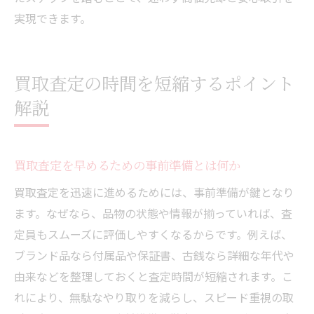
買取のスピードと費用対効果を見抜く方法
実現できます。
業者選びで後悔しないためのポイント解説
納得のいく買取を叶えるための比較基準まとめ
買取査定の時間を短縮するポイント
買取のスピードと価格を重視した比較方法
解説
高価買取のための業者比較ポイント総まと
め
口コミやレビューから分かる買取業者の違
買取査定を早めるための事前準備とは何か
い
買取査定を迅速に進めるためには、事前準備が鍵となり
買取スピード鑑定団と他サービス比較の視
ます。なぜなら、品物の状態や情報が揃っていれば、査
点
定員もスムーズに評価しやすくなるからです。例えば、
納得感のある取引を実現する比較基準
ブランド品なら付属品や保証書、古銭なら詳細な年代や
自分に合った買取サービスの選び方ガイド
由来などを整理しておくと査定時間が短縮されます。こ
れにより、無駄なやり取りを減らし、スピード重視の取