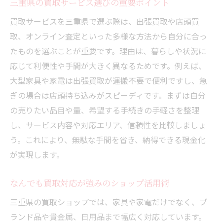
家具買取を利用して現金化する方法の流れ
三重県の買取サービス選びの重要ポイント
家電買取でスムーズに整理するポイント
買取サービスを三重県で選ぶ際は、出張買取や店頭買
出張買取で大型家具も手軽に処分可能
取、オンライン査定といった多様な方法から自分に合っ
たものを選ぶことが重要です。理由は、暮らしや状況に
不要家電の買取で得する活用術を紹介
応じて利便性や手間が大きく異なるためです。例えば、
三重県リサイクルショップの利便性を解説
大型家具や家電は出張買取が運搬不要で便利ですし、急
家具家電の現金化で損しない査定のコツ
ぎの場合は店頭持ち込みがスピーディです。まずは自分
大型品も安心して任せる買取サービス
の売りたい品目や量、希望する手続きの手軽さを整理
大型家具買取の搬出サポート体験談
し、サービス内容や対応エリア、信頼性を比較しましょ
大型家電も安心の出張買取サービス活用法
う。これにより、無駄な手間を省き、納得できる現金化
三重県リサイクルショップでベッドも現金
が実現します。
化
なんでも買取対応が強みのショップ活用術
重い品物も任せるべき買取業者の選び方
安心して利用できる大型品買取の特徴
三重県の買取ショップでは、家具や家電だけでなく、ブ
ランド品や貴金属、日用品まで幅広く対応しています。
買取で大型品をスマートに処分する方法