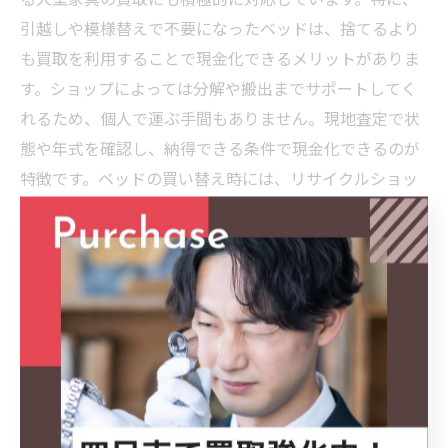
引越しや模様替えで不要になったベッドは、捨てるより
も買取を利用することで現金化できるメリットがありま
す。ショップによっては分解や搬出までサポートしてく
れるため、個人で運ぶ手間もありません。現地査定で状
態や年式を確認し、納得できる条件で現金化できるのが
特徴です。ベッドの買い替え時には、リサイクルショッ
プの買取サービスを活用することで効率的な不用品整理
が実現します。
重い品物も任せるべき買取業者の選び方
重い家具や家電を売却する際は、信頼できる買取業者選
びが重要です。まず、出張買取や搬出サポートが充実し
ているかをチェックしましょう。三重県内には、専門ス
タッフが搬出作業を安全かつ迅速に行う業者が多数存在