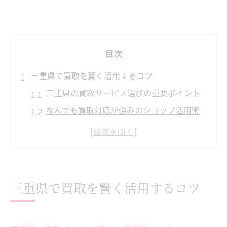
目次
三重県で買取を賢く活用するコツ
三重県の買取サービス選びの重要ポイント
なんでも買取対応が強みのショップ活用術
リサイクルショップの比較で失敗しない方
法
買取を利用する前に知りたい注意点とは
家具や家電の買取を有利に進めるコツ
三重県で買取を賢く活用するコツ
三重県の買取で賢く現金化する手順
家具や家電の現金化なら買取が便利