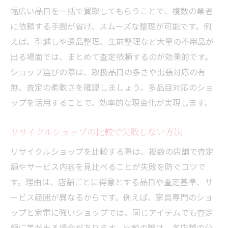
幅広い品目を一括で買取してもらうことで、複数の業者
不用品整理をスムーズに進める方法
に依頼する手間が省け、スムーズな整理が可能です。例
買取を利用した効率的な不用品整理術
えば、引越しや遺品整理、生前整理など大量の不用品が
リサイクルショップでまとめて買取のメリ
出る場面では、まとめて査定依頼するのが効果的です。
ット
ショップ選びの際は、取扱品目の多さや出張対応の有
家具や家電の買取で手間を減らすコツ
無、査定の柔軟さを確認しましょう。多品目対応のショ
不用品回収と買取を賢く使い分ける方法
ップを活用することで、効率的な現金化が実現します。
三重県の買取業者で整理が簡単になる理由
リサイクルショップの比較で失敗しない方法
買取を活用した時短整理の実践ポイント
高価買取を目指すポイントを解説
リサイクルショップを比較する際は、複数の店舗で査定
額やサービス内容を見比べることが失敗を防ぐコツで
家具家電で高価買取を狙うための準備
す。理由は、店舗ごとに得意とする品目や査定基準、サ
三重県買取ショップの査定アップの秘訣
ービス範囲が異なるからです。例えば、家具専門のショ
リサイクルショップで高値を引き出す交渉
ップと家電に強いショップでは、同じアイテムでも査定
術
額に差が出る場合があります。比較の際は、各店舗の公