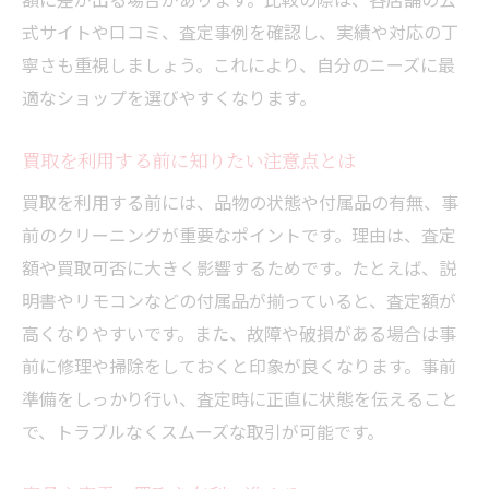
人気アイテムの高価買取タイミングを知る
式サイトや口コミ、査定事例を確認し、実績や対応の丁
買取前に確認したい付属品と状態の重要性
寧さも重視しましょう。これにより、自分のニーズに最
高価買取を実現する事前チェックリスト
適なショップを選びやすくなります。
引越し時に役立つ買取の活用術
買取を利用する前に知りたい注意点とは
引越し前の家具買取で負担を減らす方法
家電の現金化で引越し資金を増やすコツ
買取を利用する前には、品物の状態や付属品の有無、事
前のクリーニングが重要なポイントです。理由は、査定
三重県の出張買取で引越し準備を効率化
額や買取可否に大きく影響するためです。たとえば、説
引越し時におすすめの買取活用ステップ
明書やリモコンなどの付属品が揃っていると、査定額が
買取と不用品回収を組み合わせるメリット
高くなりやすいです。また、故障や破損がある場合は事
引越しに合わせた買取利用の注意点
前に修理や掃除をしておくと印象が良くなります。事前
リサイクルで環境にも優しい現金化
準備をしっかり行い、査定時に正直に状態を伝えること
リサイクルショップ買取で環境に貢献する
で、トラブルなくスムーズな取引が可能です。
方法