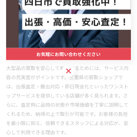
します。また、査定基準が明確で説明が丁寧な業者を選
ぶことで、トラブルを未然に防げます。口コミや実績を
参考にし、複数社で比較検討するのも有効です。重い品
物はプロに任せることで、安全かつ効率的に現金化でき
ます。
お気軽にお問い合わせください
安心して利用できる大型品買取の特徴
大型品の買取を安心して利用するためには、サービス内
お気軽にお問い合わせください
容の充実度がポイントです。三重県の買取ショップで
は、出張査定・搬出対応・即日現金化といったワンスト
ップサービスを提供している店舗が多く見られます。さ
らに、査定時に品物の状態や市場価値を丁寧に説明して
くれるため、納得の上で取引が可能です。お客様の負担
を最小限に抑え、信頼できるスタッフによる対応が、安
心して利用できる理由です。