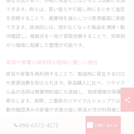
様な方法があり、手軽に現金化しながらエコ活動に参加
できます。例えば、買い替えや引越し時にまとめて査定
を依頼することで、廃棄物を減らしつつ資源循環に貢献
できます。具体的には、使わなくなった製品を清掃・動
作確認し、複数点を一括で買取依頼することで、効率的
かつ環境に配慮した整理が可能です。
家具や家電の再利用が地球に優しい理由
家具や家電を再利用することで、製造時に発生するCO2
や資源消費を抑えられます。新品購入に比べ、リサイク
ル品の活用は廃棄物削減にも直結し、地球環境の保護に
寄与します。実際、三重県のリサイクルショップでは、
動作確認済みの家電や状態の良い家具が次の利用者に渡
ることで、限りある資源を有効活用できます。こうした
090-6572-4271
お問い合わせ
再利用の流れは、循環型社会の実現に欠かせない取り組