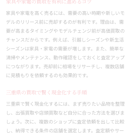
家具や家電の再利用が地球に優しい理由
家具や家電の買取を有利に進めるコツ
不用品買取でごみ削減と現金化を両立
家具や家電を高く売るには、需要の高い時期や新しいモ
環境配慮型の買取サービスを選ぶポイント
デルのリリース前に売却するのが有利です。理由は、需
要が高まるタイミングやモデルチェンジ前が高価買取の
三重県で注目されるリサイクル買取の魅力
チャンスだからです。例えば、引越しシーズンや新生活
リサイクルと買取で持続可能な整理を実現
シーズンは家具・家電の需要が増します。また、簡単な
買取を通じた満足の現金化体験とは
清掃やメンテナンス、動作確認をしておくと査定アップ
買取サービス利用者の体験談と感想を紹介
につながります。売却前に相場をリサーチし、複数店舗
家具家電の現金化で得られる満足感とは
に見積もりを依頼するのも効果的です。
買取ショップ選びで重視すべきポイント
迅速な現金化を実現する買取の流れ
三重県の買取で賢く現金化する手順
三重県買取サービスの利用価値を実感する
三重県で賢く現金化するには、まず売りたい品物を整理
瞬間
し、出張買取や店頭買取など自分に合った方法を選びま
買取を通じてスムーズな生活整理を体験
しょう。次に、複数のショップに査定依頼を出して比較
し、納得できる条件の店舗を選定します。査定額やサー