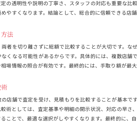
買取条件ごとの適正価格を見分ける視点
査定の透明性や説明の丁寧さ、スタッフの対応も重要な比
手数料なし買取の仕組みと注意点
極めやすくなります。結論として、総合的に信頼できる店
買取手数料無料の仕組みと運営方法を解説
なぜ買取に手数料がかからないのかを考察
る方法
手数料なし買取店のリスクと見落としがちな点
、両者を切り離さずに総額で比較することが大切です。な
買取手数料無料で発生しやすい落とし穴とは
少なくなる可能性があるからです。具体的には、複数店舗
買取サービスの裏側にある注意事項まとめ
や相場情報の照合が有効です。最終的には、手取り額が最大
安心して選べる買取サービスの探し方
較術
買取手数料無料で信頼できる業者の特徴
口コミや評判で選ぶ買取サービスのポイント
数の店舗で査定を受け、見積もりを比較することが基本で
安心感を重視した買取店の見極め方
比較術としては、査定基準や明細の開示状況、対応の早さ
することで、最適な選択がしやすくなります。最終的に、
買取サービス利用前に確認すべき重要事項
無料査定と買取手数料無料の違いを理解する