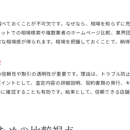
買取価格と手数料の関係を徹底解説
買取価格に隠れた手数料の仕組みを解明
手数料無料が買取金額に与える影響とは
調べておくことが不可欠です。なぜなら、相場を知らずに
ネットでの相場検索や複数業者のホームページ比較、業界
買取手数料無料でも価格が下がる理由を解説
確な相場感が得られます。相場を把握しておくことで、納得
相場より低い買取価格の見抜き方
買取価格と手数料の最適なバランスを考える
説
出張買取を利用する際のリスク対策
の信頼性や取引の透明性が重要です。理由は、トラブル防
出張買取と買取手数料無料の違いを整理
お気軽にお問い合わせください
お気軽にお問い合わせください
ポイントとして、査定内容の詳細説明、契約書類の発行、
出張買取利用時の危険を回避する方法
前に確認することも有効です。結果として、信頼できる店
買取価格保証付きサービスの利点を解説
出張買取手数料の有無と選び方のコツ
買取サービス契約前に確認すべき注意点