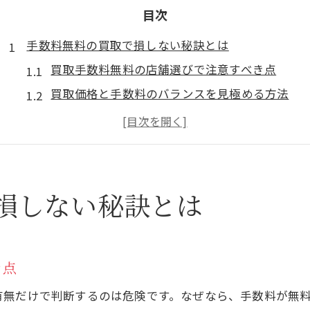
目次
手数料無料の買取で損しない秘訣とは
買取手数料無料の店舗選びで注意すべき点
買取価格と手数料のバランスを見極める方法
買取手数料無料でも損しないための比較術
高価買取に直結する買取相場の調べ方
買取サービス利用時の安心ポイント解説
高価買取を実現するための比較視点
損しない秘訣とは
買取手数料無料の店舗比較で重視すべき要素
買取価格とサービス内容の違いを徹底比較
金買取手数料なしの高価買取事例と注意点
き点
複数店舗の買取手数料と価格を比較するコツ
有無だけで判断するのは危険です。なぜなら、手数料が無