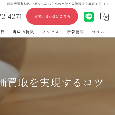
買取手数料無料で損をしないための比較と高価買取を実現するコツ
72-4271
お問い合わせはこちら
質問
当店の特徴
アクセス
新着情報
コラム
出張
遺品整理
不用品
価買取を実現するコツ
ブランド
金