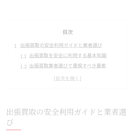
目次
出張買取の安全利用ガイドと業者選び
出張買取を安全に利用する基本知識
出張買取業者選びで重視すべき要素
出張買取と店頭買取の違いを解説
口コミやランキングで出張買取業者を比較
出張買取の危険と注意点を事前に確認
高く売るための出張買取活用法を解説
出張買取の安全利用ガイドと業者選
出張買取で高く売るコツを徹底検証
び
出張買取査定アップのポイント解説