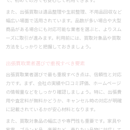
で、初めての方でも安心して利用できます。
大型家具や家電の出張買取活用法
出張買取のキャンセル料や手数料注意点
また、出張買取は遺品整理や生前整理、不用品回収など
出張買取でトラブルを防ぐ注目ポイント
幅広い場面で活用されています。品数が多い場合や大型
商品がある場合にも対応可能な業者を選ぶと、よりスム
出張買取でよくあるトラブル事例
ーズに取引が進みます。利用前には、買取対象品や買取
トラブルを防ぐ出張買取のチェック項目
方法をしっかりと把握しておきましょう。
出張買取時の明細発行と対応方法
クーリングオフ制度の出張買取活用
出張買取業者選びで重視すべき要素
出張買取業者との契約トラブル対策
出張買取業者選びで最も重視すべき点は、信頼性と対応
出張買取の査定額アップの秘訣
力です。まず、会社の実績や口コミ評価、ホームページ
出張買取で査定額を上げる準備術
の情報量などをしっかり確認しましょう。特に、出張費
高額査定を目指す出張買取ポイント
用や査定料が無料かどうか、キャンセル時の対応が明確
出張買取で交渉を有利に進める方法
に記載されているかが安心材料となります。
品物の清掃が出張買取査定に与える影響
また、買取対象品の幅広さや専門性も重要です。家具や
出張買取で相場を把握し高値売却へ
家電、ブランド品、楽器など、売りたい品物に対応して