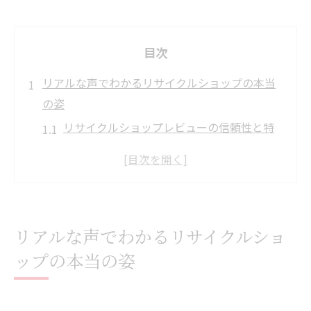
目次
リアルな声でわかるリサイクルショップの本当
の姿
リサイクルショップレビューの信頼性と特
徴を探る
利用者が重視するリサイクルショップの満
足度
リサイクルショップの口コミが示す実際の
リアルな声でわかるリサイクルショ
評判
ップの本当の姿
レビューから見える高価買取リサイクルシ
ョップ像
リサイクルショップ選びで口コミが果たす