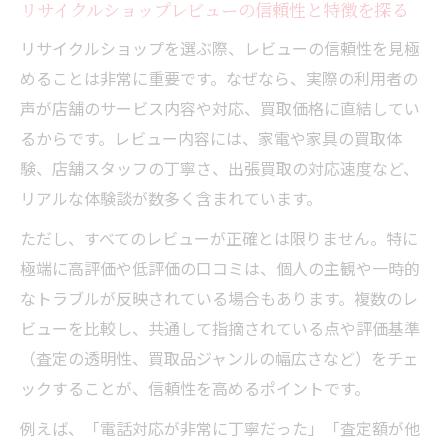
リサイクルショップレビューの信頼性と特徴を探る
役割
リサイクルショップを選ぶ際、レビューの信頼性を見極
高価買取を叶えるためのレビュー活用術
めることは非常に重要です。なぜなら、実際の利用者の
リサイクルショップの高価買取レビュー活
声が店舗のサービス内容や対応、買取価格に直結してい
用法
るからです。レビュー内容には、家電や家具の買取体
高価買取のリサイクルショップ口コミ比較
験、店舗スタッフの丁寧さ、出張買取の対応速度など、
術
リアルな体験談が数多く含まれています。
レビューで見抜くリサイクルショップの査
ただし、すべてのレビューが正確とは限りません。特に
定基準
極端に高評価や低評価の口コミは、個人の主観や一時的
リサイクルショップの評判が買取額に与え
なトラブルが反映されている場合もあります。複数のレ
る影響
ビューを比較し、共通して指摘されている点や評価基準
高く売れるリサイクルショップの選び方の
（査定の透明性、買取品ジャンルの幅広さなど）をチェ
コツ
ックすることが、信頼性を高めるポイントです。
リサイクルショップ選びに口コミを活かすコツ
例えば、「電話対応が非常に丁寧だった」「査定額が他
口コミで見極めるリサイクルショップの信