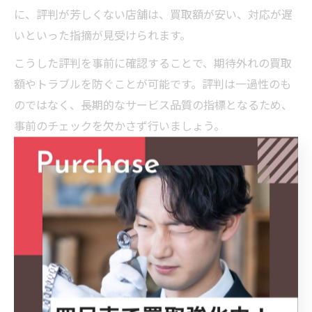
に、評判が芳しくない店舗は、買取額が安い、対応が遅
いといった指摘が見受けられます。
こうした評判を事前に確認することで、期待外れの買取
額やトラブルを防ぐことが可能です。評判は一過性のも
のではなく、長期的なサービス品質の指標となるため、
事前のチェックを欠かさず行いましょう。
高く売れるリサイクルショップの選び方のコツ
高く売れるリサイクルショップを選ぶには、複数の観点
から店舗を比較・検討することが大切です。まず、レビ
ューや口コミで「高価買取ランキング」や「一番高く買
い取ってくれるリサイクルショップ」といった情報を集
め、実際に高値で売却できた事例を探しましょう。
次に、買取ジャンル（家電・家具・衣類など）の幅広さ