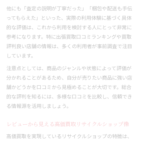
他にも「査定の説明が丁寧だった」「梱包や配送も手伝
取の実態
ってもらえた」といった、実際の利用体験に基づく具体
リサイクルショップの出張買取満足度を知
的な評価は、これから利用を検討する人にとって非常に
る方法
参考になります。特に出張買取口コミランキングや買取
なんでも買取が可能なリサイクルショップ事情
評判良い店舗の情報は、多くの利用者が事前調査で注目
リサイクルショップの幅広い買取ジャンル
しています。
を解説
注意点としては、商品のジャンルや状態によって評価が
なんでも買い取るリサイクルショップの特
分かれることがあるため、自分が売りたい商品に強い店
徴とは
舗かどうかを口コミから見極めることが大切です。総合
リサイクルショップ持ち込み買取のメリッ
的な評判を知るには、多様な口コミを比較し、信頼でき
ト
る情報源を活用しましょう。
多様な品目に対応するリサイクルショップ
の強み
レビューから見える高価買取リサイクルショップ像
リサイクルショップ選びで重視すべき買取
高価買取を実現しているリサイクルショップの特徴は、
範囲