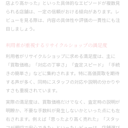
店より高かった」といった具体的なエピソードが複数見
頼度
られる店舗は、一定の信頼がおける傾向があります。レ
リサイクルショップ選びに役立つ口コミ収
ビューを見る際は、内容の具体性や評価の一貫性にも注
集法
目しましょう。
レビューから学ぶリサイクルショップの選
択基準
利用者が重視するリサイクルショップの満足度
口コミがリサイクルショップ選びに与える
利用者がリサイクルショップに求める満足度は、主に
効果
「買取価格」「対応の丁寧さ」「査定スピード」「手続
リサイクルショップの口コミで注意すべき
きの簡単さ」などに集約されます。特に高価買取を期待
ポイント
する声が多く、同時にスタッフの対応や説明の分かりや
満足できる体験談で安心の買取を目指す方法
すさも重視されています。
安心できるリサイクルショップ体験談の活
実際の満足度は、買取価格だけでなく、査定時の説明が
用法
明瞭か、不要な手数料が発生しないかといった点にも左
体験談に学ぶリサイクルショップ買取の安
右されます。例えば「思ったより高く売れた」「スタッ
心感
フが親切で安心できた」といったレビューは、店舗選び