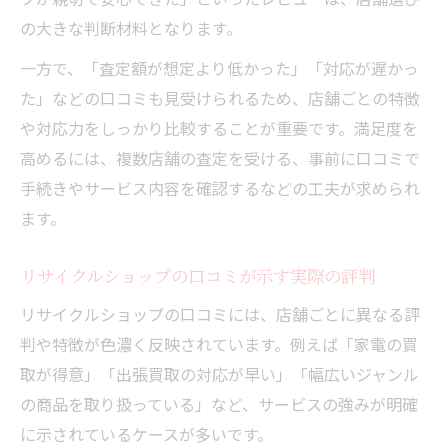
の大きな判断材料となります。
リサイクルショップの買取満足度が高い理
由
一方で、「査定額が想定より低かった」「対応が遅かっ
レビューが伝えるリサイクルショップの安
た」などの口コミも見受けられるため、店舗ごとの特徴
心対応
や対応力をしっかり比較することが重要です。満足度を
体験談を参考にリサイクルショップで納得
高めるには、複数店舗の査定を受ける、事前に口コミで
の売却
手続きやサービス内容を確認するなどの工夫が求められ
ます。
出張買取の評判から見る利用者の満足度
リサイクルショップ出張買取の評判を徹底
リサイクルショップの口コミが示す実際の評判
調査
リサイクルショップの口コミには、店舗ごとに異なる評
利用者が語るリサイクルショップ出張買取
判や特徴が色濃く反映されています。例えば「家電の買
体験
取が得意」「出張買取の対応が早い」「幅広いジャンル
出張買取を選ぶ際のリサイクルショップ比
の商品を取り扱っている」など、サービスの強みが明確
較法
に示されているケースが多いです。
口コミでわかるリサイクルショップ出張買