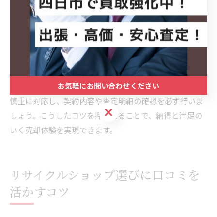
や、出張買取や持ち込み対応の柔軟性も重要なポイント
です。複数店舗で見積もりを取ることで、最も有利な条
件を引き出すことができます。また、査定基準や手数料
の有無、スタッフの対応の丁寧さも比較材料となりま
す。
お気軽にお問い合わせください
注意点として、あまりにも高額な買取をうたう店舗には
慎重に対応し、契約内容や査定明細の確認を必ず行いま
お気軽にお問い合わせください
しょう。こうしたコツを押さえることで、納得と満足の
いく売却体験を実現できます。
リサイクルショップ選びに口コミを
活かすコツ