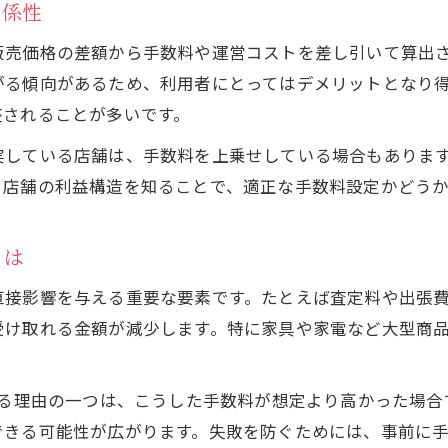
関係性
納得の取引に近づく手数料比較法
リサイクルショップ手数料比較で失敗しないコツ
販売価格の差額から手数料や運営コストを差し引いて算出
各リサイクルショップの手数料体系を理解しよう
がる傾向があるため、利用者にとってはデメリットとなり
整されることが多いです。
買取価格と手数料のバランスを見極める方法
ネットと店舗のリサイクルショップ手数料の違い
実している店舗は、手数料を上乗せしている場合もありま
リサイクルショップ手数料比較のポイント総まとめ
、店舗の利益構造を知ることで、適正な手数料設定かどう
高価買取を叶えるリサイクルショップ選び
とは
リサイクルショップの高価買取ポイントを解説
お気軽にお問い合わせください
お気軽にお問い合わせください
手数料が安いリサイクルショップの特徴とは
直接影響を与える重要な要素です。たとえば査定料や出張
リサイクルショップ選びで重視したい口コミと評判
受け取れる金額が減少します。特に家具や家電など大型商
高価買取に繋がるリサイクルショップの見極め方
リサイクルショップ買取ランキングの活用法
じる理由の一つは、こうした手数料が想定より高かった場
できる可能性が広がります。失敗を防ぐためには、事前に