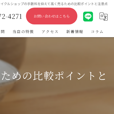
サイクルショップの手数料を抑えて高く売るための比較ポイントと注意点
72-4271
お問い合わせはこちら
質問
当店の特徴
アクセス
新着情報
コラム
出張
遺品整理
るための比較ポイントと
不用品
ブランド
金