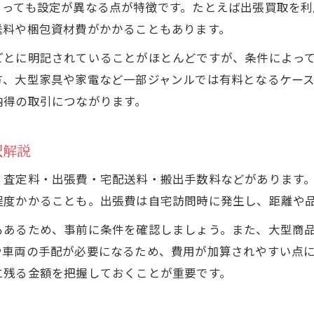
買取価格アップに繋がるリサイクルショップ選び
よっても設定が異なる点が特徴です。たとえば出張買取を利
手数料が安すぎる時に注意すべき点
送料や梱包資材費がかかることもあります。
リサイクルショップ手数料が安すぎる背景とは
ごとに明記されていることがほとんどですが、条件によっ
安い手数料がもたらす買取価格へのデメリット
方、大型家具や家電など一部ジャンルでは有料となるケー
リサイクルショップでよくある手数料トラブル事例
納得の取引につながります。
買取価格が低い理由をリサイクルショップで確認
訳解説
リサイクルショップ利用時の安全性チェックポイン
出張買取と手数料の関係を知る
、査定料・出張費・宅配送料・搬出手数料などがあります
リサイクルショップ出張買取と手数料の違い
程度かかることも。出張費は自宅訪問時に発生し、距離や
出張買取で注意したい費用とその内訳
もあるため、事前に条件を確認しましょう。また、大型商
リサイクルショップ利用で出張費無料の条件
や車両の手配が必要になるため、費用が加算されやすい点
出張買取サービスのメリットとリスクを比較
に残る金額を把握しておくことが重要です。
リサイクルショップの出張買取における安全対策