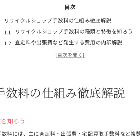
目次
リサイクルショップ手数料の仕組み徹底解説
リサイクルショップ手数料の種類と特徴を知ろう
査定料や出張費など発生する費用の内訳解説
リサイクルショップ利益率と手数料の関係性
手数料による買取価格への影響の実態とは
リサイクルショップ手数料が安い場合の注意点
買取価格を高めるための準備ポイント
手数料の仕組み徹底解説
リサイクルショップ高価買取を狙う事前準備
商品の状態や付属品の有無が手数料に与える影響
リサイクルショップ査定前にできるメンテナンス法
徴を知ろう
複数のリサイクルショップで買取相場を比較しよう
手数料には、主に査定料・出張費・宅配買取手数料など複