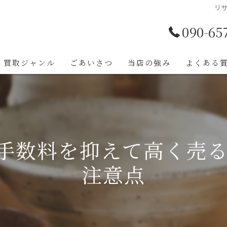
リ
090-65
買取ジャンル
ごあいさつ
当店の強み
よくある
手数料を抑えて高く売
注意点