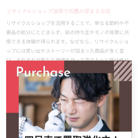
リサイクルショップ活用で共感が深まる方法
リサイクルショップを活用することで、単なる節約や不
要品の処分にとどまらず、前の持ち主やモノの背景に共
感できる体験が得られます。なぜなら、リサイクルショ
ップには思い出やストーリーが詰まった商品が多く並
び、それぞれが新たな価値を持って次の人へと受け継が
れるからです。例えば、古着や家具に残る使用感や手書
きのメモなど、小さな発見が共感や温かみを感じさせて
くれます。
また、リサイクルショップで購入した商品が、家族や友
人との会話のきっかけになることも多いです。自分の選
んだアイテムにまつわるエピソードを共有することで、
買い物体験がより深いものとなります。こうした共感の
連鎖は、リユース文化の理解やサステナビリティ意識の