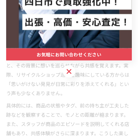
向上にもつながります。
リサイクルショップの楽しみ方と共感体験
リサイクルショップの最大の楽しみは、偶然の出会いや
掘り出し物を見つける過程にあります。新品にはないユ
お気軽にお問い合わせください
ニークなデザインや、時代を感じるアイテムに出会う
と、その背景に想いを巡らせながら共感を覚えます。実
お気軽にお問い合わせください
際、リサイクルショップ巡りを趣味にしている方からは
「思いがけない発見が日常に彩りを添えてくれる」とい
う声も少なくありません。
具体的には、商品の状態やタグ、前の持ち主が工夫した
跡などを観察することで、モノとの距離が縮まります。
また、スタッフが商品のエピソードを説明してくれる店
舗もあり、共感体験がさらに深まります。こうした楽し