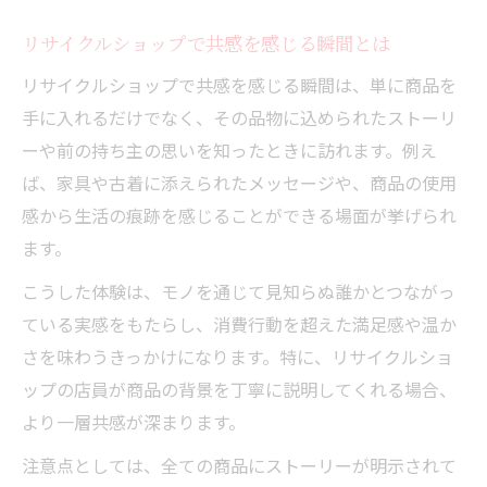
リサイクルショップで思い出が蘇る買い物
リサイクルショップで共感を感じる瞬間とは
体験
リサイクルショップで共感を感じる瞬間は、単に商品を
リサイクルショップとモノのストーリーの
手に入れるだけでなく、その品物に込められたストーリ
魅力
ーや前の持ち主の思いを知ったときに訪れます。例え
リサイクルショップで感じる前の持ち主の
ば、家具や古着に添えられたメッセージや、商品の使用
想い
感から生活の痕跡を感じることができる場面が挙げられ
リサイクルショップ利用で家族の思い出を
ます。
つなぐ
こうした体験は、モノを通じて見知らぬ誰かとつながっ
リサイクルショップの品が紡ぐ心のつなが
ている実感をもたらし、消費行動を超えた満足感や温か
り
さを味わうきっかけになります。特に、リサイクルショ
共感を呼ぶリサイクルショップ活用法
ップの店員が商品の背景を丁寧に説明してくれる場合、
リサイクルショップ活用で共感が深まる方
より一層共感が深まります。
法
注意点としては、全ての商品にストーリーが明示されて
リサイクルショップの楽しみ方と共感体験