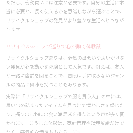
ただし、衝動買いには注意が必要です。自分の生活に本
リサイクルショップ選びがサステナ生活の
当に必要か、長く使えるかを意識しながら選ぶことで、
鍵
リサイクルショップの発見がより豊かな生活へとつなが
リサイクルショップで叶えるエコな暮らし
ります。
方
リサイクルショップ利用でサステナビリテ
リサイクルショップ巡りで心が動く体験談
ィ実践
リサイクルショップ巡りは、偶然の出会いや思いがけな
リサイクルショップを賢く選ぶポイント
い発見が心を動かす体験として人気です。例えば、友人
リサイクルショップで始める環境配慮の第
と一緒に店舗を回ることで、普段は手に取らないジャン
一歩
ルの商品に興味を持つこともあります。
リサイクルショップで伝わるモノの物語
実際に「リサイクルショップで服を買う人」の中には、
リサイクルショップが伝えるモノの背景
思い出の詰まったアイテムを見つけて懐かしさを感じた
リサイクルショップで聞くモノの物語とは
り、掘り出し物に出会い満足感を得たという声が多く聞
リサイクルショップの品に込められた想い
かれます。こうした体験は、家計管理や環境配慮だけで
リサイクルショップの商品が語る歴史
なく、感情的な満足ももたらします。