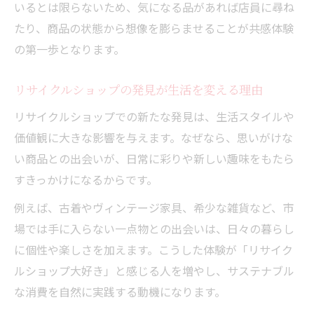
いるとは限らないため、気になる品があれば店員に尋ね
リサイクルショップ利用で仲間が広がる理
たり、商品の状態から想像を膨らませることが共感体験
由
の第一歩となります。
リサイクルショップを活かす共感のコツ
リサイクルショップの発見が生活を変える理由
リサイクルショップとSNSで共感をシェア
心が動くリサイクルショップ巡りの魅力
リサイクルショップでの新たな発見は、生活スタイルや
価値観に大きな影響を与えます。なぜなら、思いがけな
リサイクルショップ巡りで心が動く理由
い商品との出会いが、日常に彩りや新しい趣味をもたら
リサイクルショップ巡りが趣味になる背景
すきっかけになるからです。
リサイクルショップ巡りで得られる共感体
例えば、古着やヴィンテージ家具、希少な雑貨など、市
験
場では手に入らない一点物との出会いは、日々の暮らし
リサイクルショップ巡りの魅力と楽しみ方
に個性や楽しさを加えます。こうした体験が「リサイク
リサイクルショップ巡りで感じる特別な瞬
ルショップ大好き」と感じる人を増やし、サステナブル
間
な消費を自然に実践する動機になります。
サステナ生活に役立つリサイクルショップ選び