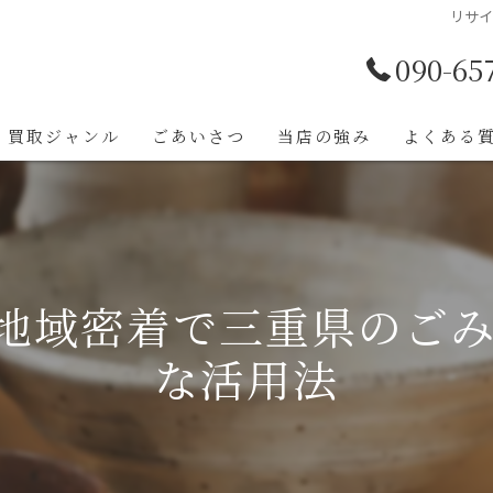
リサ
090-65
買取ジャンル
ごあいさつ
当店の強み
よくある
地域密着で三重県のご
な活用法