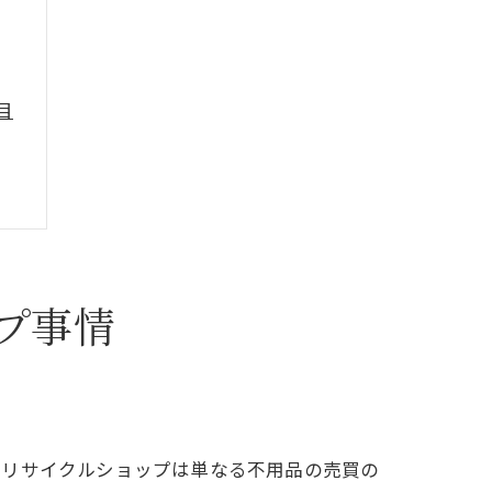
目
プ事情
証
でリサイクルショップは単なる不用品の売買の