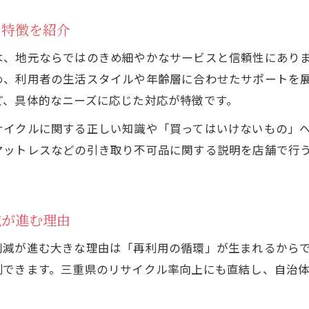
ごみ削減を叶える賢いリサイクルショップ活用術
と特徴を紹介
リサイクルショップ活用でごみ削減に成功する秘訣
賢く選ぶリサイクルショップ利用法を伝授
は、地元ならではのきめ細やかなサービスと信頼性にあり
め、利用者の生活スタイルや年齢層に合わせたサポートを
家庭ごみ削減に役立つリサイクルショップの活用術
ど、具体的なニーズに応じた対応が特徴です。
リサイクルショップでムダを省くポイントを紹介
ごみ削減を意識したリサイクルショップの使い方
サイクルに関する正しい知識や「買ってはいけないもの」
マットレスなどの引き取り不可品に関する説明を店舗で行
リサイクルショップで避けたい商品の見極め方とは
リサイクルショップで買ってはいけない商品の特徴
お気軽にお問い合わせください
お気軽にお問い合わせください
失敗しないリサイクルショップでの商品選びのコツ
減が進む理由
家電や家具のリサイクルショップ購入時の注意点
削減が進む大きな理由は「再利用の循環」が生まれるから
リサイクルショップで避けるべき商品の見分け方
制できます。三重県のリサイクル率向上にも直結し、自治
安全に選ぶためのリサイクルショップ活用ポイント