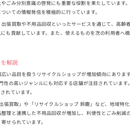
ごみ削減に貢献するリサイクルショップの賢い使い
上やごみ分別意識の啓発にも重要な役割を果たしています
不要品処分に迷ったら三重県のリサイクルショップが解
についての情報発信を積極的に行っています。
リサイクルショップで不要品を賢く処分するコツ
、出張買取や不用品回収といったサービスを通じて、高齢
三重県でリサイクルショップを利用する際の注意点
化にも貢献しています。また、使えるものを次の利用者へ
不要品回収とリサイクルショップの違いを徹底解説
リサイクルショップの出張買取サービス活用のすす
向を解説
家電や家具もリサイクルショップで効率よく処分
家電や家具もOK三重の出張リサイクルサービス体験談
広い品目を扱うリサイクルショップが増加傾向にあります。
家電をリサイクルショップ出張買取で手軽に処分
専門性の高いジャンルにも対応する店舗が注目されていま
スされています。
家具のリサイクルショップ活用体験談を紹介
三重県で人気の出張リサイクルショップの魅力とは
 出張買取」や「リサイクルショップ 鈴鹿」など、地域特
出張サービスでリサイクルショップの利便性を実感
品整理と連携した不用品回収が増加し、利便性とごみ削減
く寄せられています。
リサイクルショップが家電・家具の再利用を促進