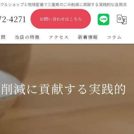
イクルショップと地域密着で三重県のごみ削減に貢献する実践的な活用法
72-4271
お問い合わせはこちら
質問
当店の特徴
アクセス
新着情報
コラム
出張
遺品整理
み削減に貢献する実践的
不用品
ブランド
金