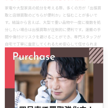
家電や大型家具の処分を考える際、多くの方が「出張買
取と店頭買取のどちらが便利か」と悩むことが多いで
す。結論から言えば、大型で重い品物や一度に複数を処
分したい場合は出張買取が圧倒的に便利です。運搬の手
間や傷付けリスクを避けることができ、専門スタッフが
自宅で丁寧に査定してくれるため安心して任せられま
す。
一方で、比較的小型の家電や高額ブランド家具など、持
ち運び可能な場合は店頭買取も選択肢となります。特に
急いで現金化したい場合や、直接スタッフと価格交渉を
したいケースでは店頭買取が有利です。ただし、三重県
のように広い地域では店舗までの移動時間や交通費も考
慮する必要があります。
具体的な利用シーンとしては、引っ越しや遺品整理など