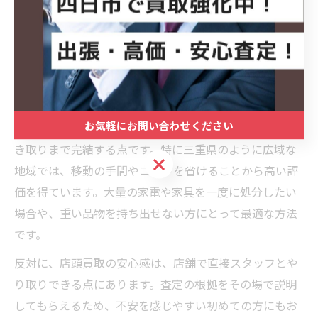
で大量の不用品が発生した場合は出張買取、ピンポイン
トで高価な品を売りたい場合は店頭買取、といった使い
分けが効率的です。
出張買取の利便性と店頭買取の安心感を比較
お気軽にお問い合わせください
出張買取の最大の利便性は、自宅にいながら査定から引
き取りまで完結する点です。特に三重県のように広域な
お気軽にお問い合わせください
地域では、移動の手間やコストを省けることから高い評
価を得ています。大量の家電や家具を一度に処分したい
場合や、重い品物を持ち出せない方にとって最適な方法
です。
反対に、店頭買取の安心感は、店舗で直接スタッフとや
り取りできる点にあります。査定の根拠をその場で説明
してもらえるため、不安を感じやすい初めての方にもお