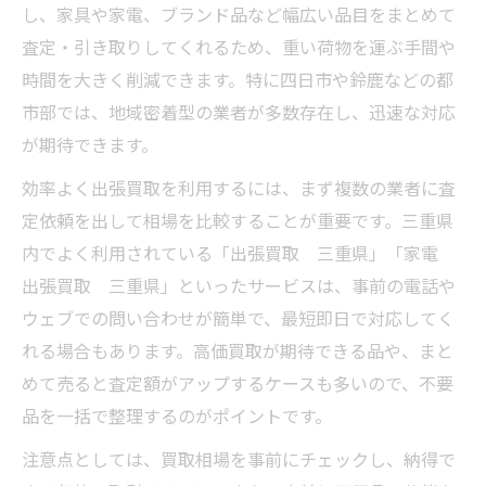
家電や家具は出張買取と店頭どちらが便利
し、家具や家電、ブランド品など幅広い品目をまとめて
か
査定・引き取りしてくれるため、重い荷物を運ぶ手間や
出張買取の利便性と店頭買取の安心感を比
時間を大きく削減できます。特に四日市や鈴鹿などの都
較
市部では、地域密着型の業者が多数存在し、迅速な対応
が期待できます。
四日市の出張買取を選ぶメリットと注意点
不用品処分に出張買取が注目される理由
効率よく出張買取を利用するには、まず複数の業者に査
定依頼を出して相場を比較することが重要です。三重県
出張買取が不用品処分に選ばれる理由とは
内でよく利用されている「出張買取 三重県」「家電
三重県の不用品買取で出張買取が便利な訳
出張買取 三重県」といったサービスは、事前の電話や
大型家具や家電も出張買取なら安心処分
ウェブでの問い合わせが簡単で、最短即日で対応してく
四日市発の出張買取で時短処分が叶う秘訣
れる場合もあります。高価買取が期待できる品や、まと
出張買取が注目される三重県の現状と背景
めて売ると査定額がアップするケースも多いので、不要
家電や大型家具も楽に処分する方法
品を一括で整理するのがポイントです。
家電や大型家具を出張買取で手軽に処分
注意点としては、買取相場を事前にチェックし、納得で
三重県の出張買取なら大型家電も安心回収