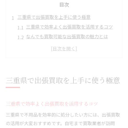
目次
三重県で出張買取を上手に使う極意
三重県で効率よく出張買取を活用するコツ
なんでも買取可能な出張買取の魅力とは
三重県内出張買取の流れとポイント解説
四日市や鈴鹿に人気の出張買取サービス事
情
リサイクルショップの出張買取を賢く選ぶ
三重県で出張買取を上手に使う極意
方法
出張買取と店頭買取を比べる際の選び方
出張買取と店頭買取の違いを徹底比較
三重県で効率よく出張買取を活用するコツ
三重県で選ぶ出張買取と店頭買取のポイン
三重県で不用品を効率的に処分したい方には、出張買取
ト
の活用が大変おすすめです。自宅まで買取業者が訪問