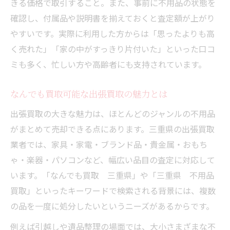
きる価格で取引すること。また、事前に不用品の状態を
出張買取で家電・家具の手間なし処分術
確認し、付属品や説明書を揃えておくと査定額が上がり
不用品買取で大型家具の出張対応を活用
やすいです。実際に利用した方からは「思ったよりも高
く売れた」「家の中がすっきり片付いた」といった口コ
家電出張買取サービスの利用ポイントと注
ミも多く、忙しい方や高齢者にも支持されています。
意点
三重県で高価買取を引き出すコツとは
なんでも買取可能な出張買取の魅力とは
三重県の出張買取で査定額アップする方法
出張買取の大きな魅力は、ほとんどのジャンルの不用品
高価買取を実現する出張買取交渉術のコツ
がまとめて売却できる点にあります。三重県の出張買取
不用品の状態別に見る出張買取のポイント
業者では、家具・家電・ブランド品・貴金属・おもち
出張買取を使った高価買取の秘訣と注意点
ゃ・楽器・パソコンなど、幅広い品目の査定に対応して
家電や家具で出張買取を有利に進める方法
います。「なんでも買取 三重県」や「三重県 不用品
安心して出張買取を利用するポイント
買取」といったキーワードで検索される背景には、複数
安心して使える出張買取サービスの条件
の品を一度に処分したいというニーズがあるからです。
出張買取でトラブルを避けるための注意点
例えば引越しや遺品整理の場面では、大小さまざまな不