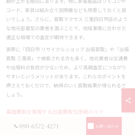
額が上がる傾向にあります。特に家電製品はリモコンや
コード、家具は組み立て説明書なども用意しておくと良
いでしょう。さらに、買取マクサス 三重四日市店のよう
な地元密着型の業者を選ぶことで、地域事情に合わせた
適正な相場での査定が期待できます。
実際に「四日市 リサイクルショップ 出張買取」や「出張
買取 三重県」で検索される方も多く、地元業者は交通費
や出張料の負担が少ないため、より高額査定につながり
やすいというメリットがあります。これらのポイントを
押さえておくだけで、納得のいく買取結果が得られるで
しょう。
高価買取を実現する出張買取交渉術のコツ
出張買取で高価買取を目指すには、交渉のコツも押さえ
090-6572-4271
お問い合わせ
ておく必要があります。まず、複数の業者に査定依頼を