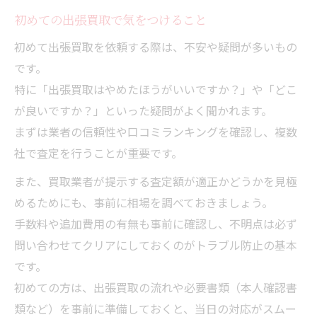
事前確認で防ぐ出張買取の危険性
初めての出張買取で気をつけること
納得感を重視した出張買取の比較ポイント
初めて出張買取を依頼する際は、不安や疑問が多いもの
出張買取の査定額比較で得する方法
です。
手数料やキャンセル条件を出張買取で確認
特に「出張買取はやめたほうがいいですか？」や「どこ
納得できる出張買取業者の選び方
が良いですか？」といった疑問がよく聞かれます。
出張買取相見積もりの活用ポイント
まずは業者の信頼性や口コミランキングを確認し、複数
出張買取で比較すべき重要チェック項目
社で査定を行うことが重要です。
後悔しないための出張買取チェックリスト
また、買取業者が提示する査定額が適正かどうかを見極
出張買取前に確認すべき項目一覧
めるためにも、事前に相場を調べておきましょう。
安心のための出張買取チェックポイント
手数料や追加費用の有無も事前に確認し、不明点は必ず
契約前に必ず読む出張買取の注意事項
問い合わせてクリアにしておくのがトラブル防止の基本
です。
出張買取で失敗しないための対策法
初めての方は、出張買取の流れや必要書類（本人確認書
事前準備で差がつく出張買取の流れ
類など）を事前に準備しておくと、当日の対応がスムー