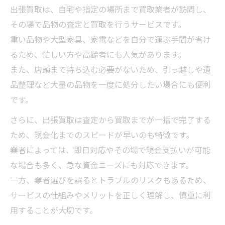
出張買取の査定ポイントを事前確認
出張買取は、自宅や指定の場所まで買取業者が訪問し、
その場で品物の査定と買取を行うサービスです。
口コミや評価を活用した安全な出張買取の見極
重い品物や大型家具、家電などを自分で運ぶ手間が省け
め方
るため、忙しい方や高齢者にも人気があります。
出張買取の口コミランキングの活用法
また、店頭まで持ち込む必要がないため、引っ越しや遺
出張買取業者の評価を正しく読むコツ
品整理など大量の品物を一度に処分したい場合にも便利
信頼できる出張買取の口コミチェック
です。
悪質な出張買取業者を見抜くポイント
さらに、出張買取は査定から買取までが一括で完了する
出張買取のランキングで比較する方法
ため、現金化までのスピードが早いのも特徴です。
押し買いや追加請求から自分を守る方法
業者によっては、即日対応やその場で現金支払いが可能
出張買取トラブル事例と回避策を解説
な場合も多く、急な資金ニーズにも対応できます。
押し買いリスクを避ける出張買取対策
一方、業者選びを誤るとトラブルのリスクもあるため、
追加請求が発生しやすい出張買取の注意点
サービスの仕組みやメリットを正しく理解し、慎重に利
用することが大切です。
出張買取で強引な勧誘を断るコツ