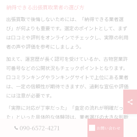
納得できる出張買取業者の選び方
出張買取で後悔しないためには、「納得できる業者選
び」が何よりも重要です。選定のポイントとして、まず
は口コミや評判をオンラインでチェックし、実際の利用
者の声や評価を参考にしましょう。
加えて、運営歴が長く認可を受けているか、古物営業許
可番号などの公開状況もチェックポイントとなります。
口コミランキングやランキングサイトで上位にある業者
は、一定の信頼性が期待できますが、過剰な宣伝や評価
には注意が必要です。
「実際に対応が丁寧だった」「査定の流れが明確だっ
た」といった具体的な体験談は、業者選びの大きな判断
材料になります。初心者の方は、知名度や実績だけでな
090-6572-4271
お問い合わせ
く、対応の透明性や説明の分かりやすさを重視して選ぶ