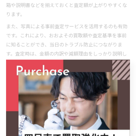
箱や説明書などを揃えておくと査定額が上がりやすくな
ります。
また、写真による事前査定サービスを活用するのも有効
です。これにより、おおよその買取額や査定基準を事前
に知ることができ、当日のトラブル防止につながりま
す。査定時は、金額の内訳や減額理由をしっかり説明し
てもらい、不明点があればその場で確認しましょう。
初めての方は、査定ポイントを整理したチェックリスト
を利用するのもおすすめです。納得できる取引を目指す
ために、事前準備と確認を怠らないよう心がけてくださ
い。
口コミや評価を活用した安全な出張