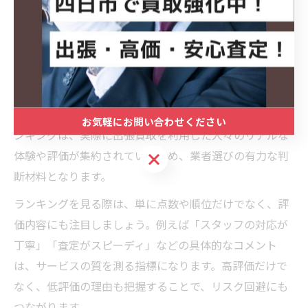
買取の見極め方
出張買取の口コミランキングの活用法
出張買取を賢く利用するためには、まず口コミランキン
グの情報を積極的に活用することが重要です。口コミラ
お気軽にお問い合わせください
ンキングは、実際に出張買取を利用した人々のリアルな
体験や評価が集約されているため、業者選びの有力な判
お気軽にお問い合わせください
断材料となります。
ランキングを見る際は、単に点数や順位だけでなく、評
価内容にも注目しましょう。例えば「スタッフの対応が
丁寧」「査定がスピーディ」などの具体的なコメント
は、サービスの質を測る指標になります。高評価だけで
なく、低評価の理由も把握することで、リスク回避にも
つながります。