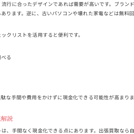
買取対象になる不用品の特徴を徹底解説
、流行に合ったデザインであれば需要が高いです。ブラン
危険な不用品回収業者を避ける具体策
もあります。逆に、古いパソコンや壊れた家電などは無料
不用品回収業者の危険サインと見分け方
信頼できる不用品回収業者の選び方とは
ェックリストを活用すると便利です。
不用品処分時に悪質業者を避けるチェック項目
トラブルを防ぐ安心な不用品回収依頼の流れ
調べる
無料回収業者利用時に注意すべき点
納得できる不用品処分の選択肢を比較
お気軽にお問い合わせください
お気軽にお問い合わせください
不用品処分の主な方法とメリット比較
自力・業者・無料回収の違いと選び方
無駄な手間や費用をかけずに現金化できる可能性が高まり
不用品を賢く処分するための比較ポイント
コストと手間から見る不用品処分の選択肢
底解説
納得できる不用品処分先の探し方ガイド
トは、手間なく現金化できる点にあります。出張買取なら