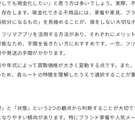
少しでも現金化したい」と思う方は多いでしょう。実際、
自治体と民間の不用品無料回収の違い
く存在します。現金化できる不用品には、家電や家具、ブ
処分費を抑える不用品整理のコツ徹底解説
料処分になるもの」を見極めることが、損をしない大切な
不用品をまとめて整理する節約術のポイント
、フリマアプリを活用する方法があり、それぞれにメリッ
処分費用を抑えるための分別テクニック
可能なため、手間を省きたい方におすすめです。一方、フ
不用品整理の流れと効率的な片付け方法
包や発送の手間がかかります。
自力でできる不用品処分のコツと手順
態や年式によって買取価格が大きく変動する点です。また
不用品処分費用を最小限にする具体策
いため、各ルートの特徴を理解したうえで選択することが
現金化可能な不用品の特徴と活用方法
現金化できる不用品の見分け方とコツ
家電や家具の不用品現金化ポイント解説
」と「状態」という2つの観点から判断することが大切で
不用品を高く売るための準備と注意点
になりやすい傾向があります。特にブランド家電や人気メ
まだ使える不用品の効果的な活用術