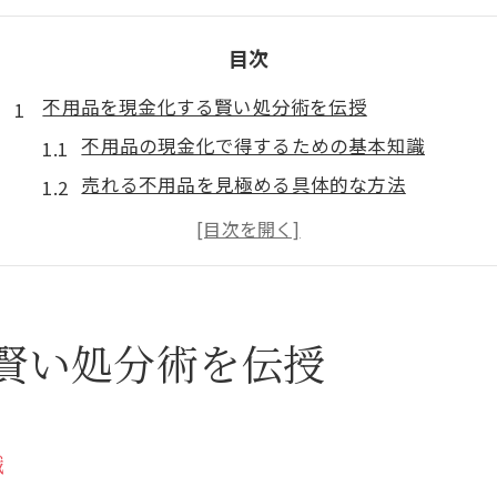
目次
不用品を現金化する賢い処分術を伝授
不用品の現金化で得するための基本知識
売れる不用品を見極める具体的な方法
不用品買取サービスの活用メリット徹底解説
不用品処分で損しないための注意点と対策
現金化できる不用品の査定ポイントを解説
無料回収は本当に得か見極めるポイント
賢い処分術を伝授
不用品無料回収サービスの利用時の注意点
無料で処分できる不用品の条件と選び方
不用品無料回収の落とし穴とリスクの実態
識
無料回収と現金化どちらが得か徹底比較