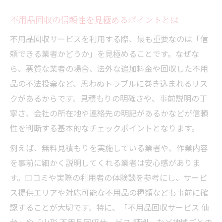
不用品回収を安全に頼むコツと具体策
不用品回収の信頼性を見極めるポイントとは
評判の良い不用品回収サービスを見つける
不用品回収サービスを利用する際、最も重要なのは「信
方法
頼できる業者かどうか」を見極めることです。なぜな
不用品回収の口コミを活用した比較ポイン
ら、悪質な業者の場合、法外な追加料金や回収した不用
ト
品の不法投棄など、思わぬトラブルに巻き込まれるリス
悪徳な不用品回収業者を避けるための基準
クがあるからです。見積もりの明確さや、事前説明の丁
寧さ、会社の所在地や連絡先の明記があるかなどが信頼
不用品回収の相場とトラブル予防のコツ
性を判断する基本的なチェックポイントとなります。
不用品回収の相場を知って適正価格で依頼
不用品回収でよくあるトラブル事例と対策
例えば、無料見積もりを実施している業者や、作業内容
を事前に細かく説明してくれる業者は安心感がありま
追加料金を防ぐ不用品回収の見積もり確認
す。口コミや実際の利用者の体験談を参考にし、サービ
法
ス提供エリアや対応可能な不用品の種類なども事前に確
不用品回収で安心できる料金体系の選び方
認することが大切です。特に、「不用品回収サービス 仙
不用品回収業者の相場比較と賢い依頼方法