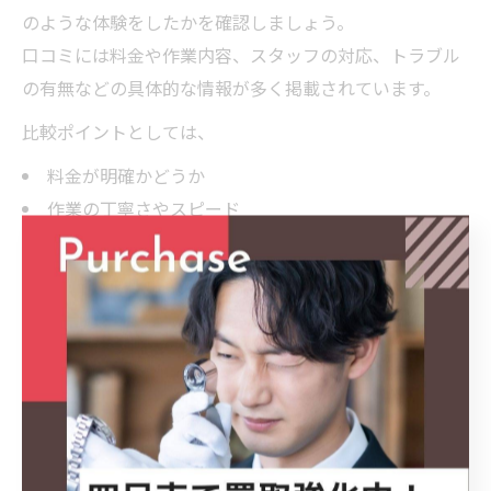
のような体験をしたかを確認しましょう。
口コミには料金や作業内容、スタッフの対応、トラブル
の有無などの具体的な情報が多く掲載されています。
比較ポイントとしては、
料金が明確かどうか
作業の丁寧さやスピード
スタッフの対応力
トラブル発生時の対応
が挙げられます。例えば「見積もりと請求金額が違っ
た」「回収できない品があった」など、失敗例も参考に
なります。
また、口コミを読む際は「口コミの数」や「内容の具体
性」に注目し、極端に良い・悪い評価だけでなく、平均
的な意見も参考にしましょう。