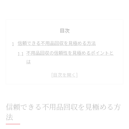
目次
信頼できる不用品回収を見極める方法
不用品回収の信頼性を見極めるポイントと
は
不用品回収業者の安全な選び方と注意点
怪しい不用品回収業者の特徴を知るメリッ
ト
口コミで分かる不用品回収サービスの評価
信頼できる不用品回収を見極める方
信頼できる不用品回収業者の見分け方
法
安心して任せたい不用品回収の選び方
安心できる不用品回収業者の選び方ガイド