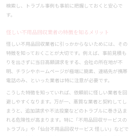
検索し、トラブル事例も事前に把握しておくと安心で
不用品回収で即決を迫られたときの対処法
す。
不用品処分の不安を解消するためのガイド
不用品処分時の不安をなくすための知識
怪しい不用品回収業者の特徴を知るメリット
初めての不用品回収でも安心するための流
怪しい不用品回収業者に引っかからないためには、その
れ
特徴を知っておくことが大切です。例えば、事前見積も
不用品回収サービスでよくある質問と回答
りを出さずに当日高額請求をする、会社の所在地が不
不用品回収の疑問を解消するチェックポイ
明、チラシやホームページが極端に簡素、連絡先が携帯
ント
電話のみ、といった業者は特に注意が必要です。
不用品回収依頼前に確認したい安心材料
こうした特徴を知っていれば、依頼前に怪しい業者を回
避しやすくなります。万が一、悪質な業者と契約してし
まうと、追加請求や不法投棄などのトラブルに巻き込ま
れる危険性が高まります。特に「不用品回収サービスの
トラブル」や「仙台不用品回収サービス 怪しい」などで