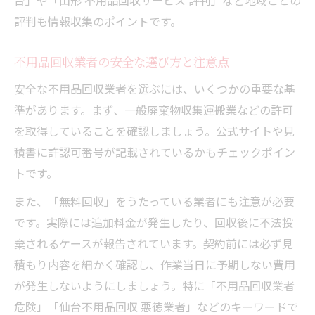
台」や「山形 不用品回収サービス 評判」など地域ごとの
無料回収の実態と安全な利用ポイント
評判も情報収集のポイントです。
無料不用品回収の仕組みと注意する点
不用品回収の無料サービスを安全に使うコ
不用品回収業者の安全な選び方と注意点
ツ
安全な不用品回収業者を選ぶには、いくつかの重要な基
無料回収で起こりうるトラブル事例を解説
準があります。まず、一般廃棄物収集運搬業などの許可
安心して利用できる無料不用品回収の選び
を取得していることを確認しましょう。公式サイトや見
方
積書に許認可番号が記載されているかもチェックポイン
無料不用品回収のリスクと対策まとめ
トです。
悪質な手口から身を守る回収依頼の注意点
また、「無料回収」をうたっている業者にも注意が必要
不用品回収で悪質業者を避けるための心得
です。実際には追加料金が発生したり、回収後に不法投
棄されるケースが報告されています。契約前には必ず見
不用品回収業者の危険な手口と見抜き方
積もり内容を細かく確認し、作業当日に予期しない費用
契約書や見積書で守る不用品回収依頼
が発生しないようにしましょう。特に「不用品回収業者
追加請求トラブルを防ぐ不用品回収ポイン
危険」「仙台不用品回収 悪徳業者」などのキーワードで
ト