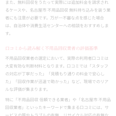
信頼性の高い不用品回収業者の共通点とは
また、無料回収をうたって実際には追加料金を請求され
るケースや、名古屋市 不用品回収 無料持ち込みを装う業
環境配慮と経済性を両立する不用品活用法
者にも注意が必要です。万が一不審な点を感じた場合
不用品をリサイクルして環境と経済に貢献
は、自治体や消費生活センターへの相談をおすすめしま
する方法
す。
不用品の買取やリユースでコスト削減を実
現
口コミから読み解く不用品回収業者の評価基準
エコな不用品処分とリサイクルのポイント
不用品回収業者の選定において、実際の利用者口コミは
不用品回収業者活用で環境配慮を高める手
大変有効な判断材料となります。口コミでは「スタッフ
順
の対応が丁寧だった」「見積もり通りの料金で安心し
不用品リサイクル業者選びで得られる経済
た」「回収作業が迅速で助かった」など、現場でのリア
的メリット
ルな評価が集まります。
この不用品リサイクルガイドが解決の一歩に
特に「不用品回収 信頼できる業者」や「名古屋市 不用品
不用品回収の悩みを解決する実践的なガイ
回収業者」といったキーワードで集まる口コミには、サ
ド活用法
ービスの質やトラブルの有無、リサイクル対応の有無な