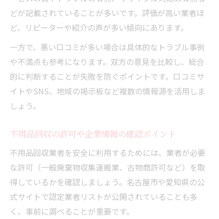
安全な不用品処分を叶える知識をこのガイ
どが記載されていることが多いです。評価が高い業者ほ
ドで学ぶ
ど、リピーターや紹介の声が多い傾向にあります。
信頼できる不用品業者選びのヒントをお届
一方で、悪い口コミが多い場合は具体的なトラブル事例
けします
や不満点も参考になります。双方の意見を比較し、総合
不用品リサイクルで安心と経済性を両立す
的に判断することが失敗を防ぐポイントです。口コミサ
る方法
イトやSNS、地域の掲示板など複数の情報源を活用しま
この不用品ガイドがあなたの疑問解消に役
しょう。
立つ理由
不用品回収の許可や企業情報の確認ポイント
不用品回収業者を安全に利用するためには、業者が必要
な許可（一般廃棄物収集運搬業、古物商許可など）を取
得しているかを確認しましょう。名古屋市や愛知県の公
式サイトで認定業者リストが公開されていることも多
く、事前に調べることが重要です。