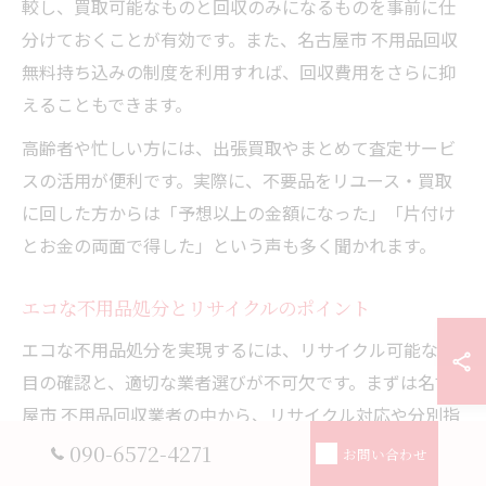
較し、買取可能なものと回収のみになるものを事前に仕
分けておくことが有効です。また、名古屋市 不用品回収
無料持ち込みの制度を利用すれば、回収費用をさらに抑
えることもできます。
高齢者や忙しい方には、出張買取やまとめて査定サービ
スの活用が便利です。実際に、不要品をリユース・買取
に回した方からは「予想以上の金額になった」「片付け
とお金の両面で得した」という声も多く聞かれます。
エコな不用品処分とリサイクルのポイント
エコな不用品処分を実現するには、リサイクル可能な品
目の確認と、適切な業者選びが不可欠です。まずは名古
屋市 不用品回収業者の中から、リサイクル対応や分別指
導がしっかりしている信頼できる業者を選びましょう。
090-6572-4271
お問い合わせ