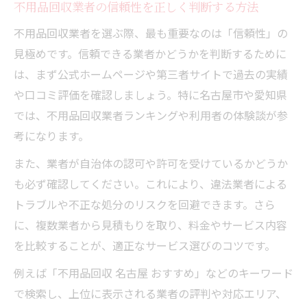
不用品回収業者の信頼性を正しく判断する方法
不用品回収を安全に依頼するための準備と
不用品回収業者を選ぶ際、最も重要なのは「信頼性」の
流れ
見極めです。信頼できる業者かどうかを判断するために
見積もりで確認すべき不用品回収の重要事
は、まず公式ホームページや第三者サイトで過去の実績
項
や口コミ評価を確認しましょう。特に名古屋市や愛知県
不用品回収時に同席するメリットと注意点
では、不用品回収業者ランキングや利用者の体験談が参
不用品の処分依頼でトラブルを防ぐ確認事
考になります。
項
また、業者が自治体の認可や許可を受けているかどうか
安全な不用品回収業者との契約に必要なポ
も必ず確認してください。これにより、違法業者による
イント
トラブルや不正な処分のリスクを回避できます。さら
悪質な不用品回収業者を避けるポイント
に、複数業者から見積もりを取り、料金やサービス内容
不用品回収業者選びで悪質業者を見抜く方
を比較することが、適正なサービス選びのコツです。
法
例えば「不用品回収 名古屋 おすすめ」などのキーワード
アポなし訪問や無料強調の不用品業者に注
で検索し、上位に表示される業者の評判や対応エリア、
意