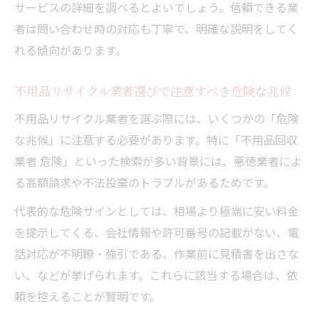
サービスの詳細を調べるとよいでしょう。信頼できる業
不用品回収業者の怪しいサービス特徴に警
者は問い合わせ時の対応も丁寧で、明確な説明をしてく
戒
れる傾向があります。
公式情報未公開の不用品業者への依頼リス
不用品リサイクル業者選びで注意すべき危険な兆候
ク
不用品業者の口コミと評判の確認法
不用品リサイクル業者を選ぶ際には、いくつかの「危険
安心して不用品を処分するための基準
な兆候」に注意する必要があります。特に「不用品回収
業者 危険」といった検索が多い背景には、悪徳業者によ
不用品回収の安心基準と業者選びのコツ
る高額請求や不法投棄のトラブルがあるためです。
不用品の見積書内容を細かく確認する重要
性
代表的な危険サインとしては、相場より極端に安い料金
を提示してくる、会社情報や許可番号の記載がない、電
安全な不用品処分のための家族同席のすす
話対応が不明瞭・強引である、作業前に見積書を出さな
め
い、などが挙げられます。これらに該当する場合は、依
トラブル防止に役立つ不用品回収の正しい
頼を控えることが賢明です。
手順