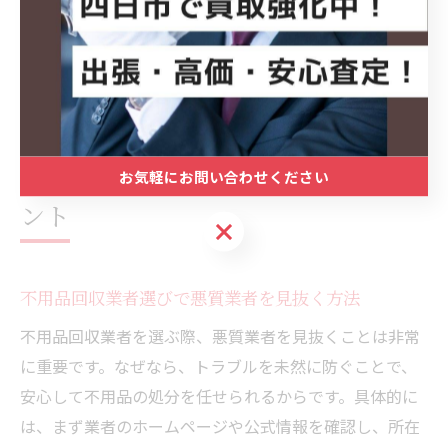
す。不用品買取や無料持ち込みサービスなど、利用者の
満足度向上につながるサービスがあるかもチェックポイ
ントとなります。
悪質な不用品回収業者を避けるポイ
お気軽にお問い合わせください
ント
お気軽にお問い合わせください
不用品回収業者選びで悪質業者を見抜く方法
不用品回収業者を選ぶ際、悪質業者を見抜くことは非常
に重要です。なぜなら、トラブルを未然に防ぐことで、
安心して不用品の処分を任せられるからです。具体的に
は、まず業者のホームページや公式情報を確認し、所在