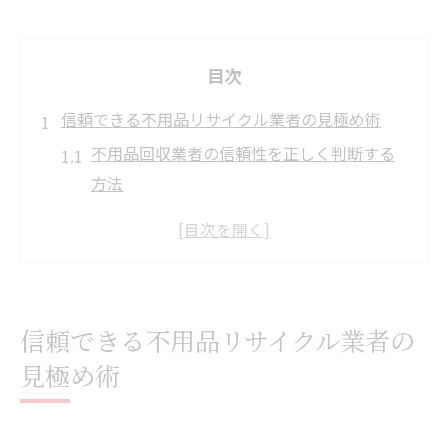
目次
信頼できる不用品リサイクル業者の見極め術
不用品回収業者の信頼性を正しく判断する
方法
不用品リサイクル業者選びで注意すべき危
険な兆候
口コミから読み解く不用品回収業者の評価
基準
信頼できる不用品リサイクル業者の
不用品回収の許可や企業情報の確認ポイン
見極め術
ト
信頼できる不用品業者の見分け方と注意点
不用品回収の安全な依頼手順とは何か