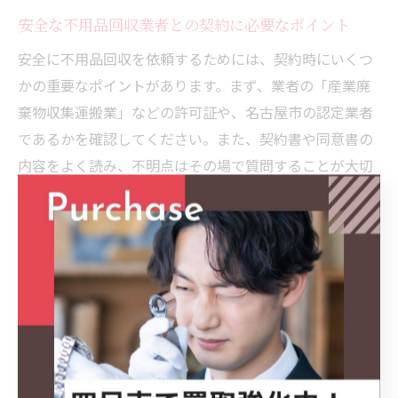
安全な不用品回収業者との契約に必要なポイント
安全に不用品回収を依頼するためには、契約時にいくつ
かの重要なポイントがあります。まず、業者の「産業廃
棄物収集運搬業」などの許可証や、名古屋市の認定業者
であるかを確認してください。また、契約書や同意書の
内容をよく読み、不明点はその場で質問することが大切
です。
契約時には、見積もり内容と請求金額が一致している
か、サービス内容・回収範囲・作業日時の明記があるか
も確認しましょう。業者によってはキャンセル規定や追
加料金の有無が異なるため、必ず事前に説明を受けてく
ださい。
また、不用品をリサイクルやリユースに積極的に回して
いるかも、環境面や経済的メリットの観点から重要で