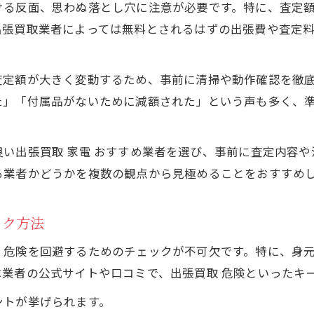
ける反面、思わぬ落とし穴に注意が必要です。特に、査定
家電出張買取を安心して依頼するポイント
出張買取業者によっては無料とされるはずの出張費や査定
高値売却を目指すなら出張買取の比較が重要
出張買取と店頭買取の家電査定額を比較検証
査定額が大きく変動するため、事前に清掃や動作確認を徹
家電の高額買取を狙うなら出張買取比較が必須
た」「付属品がないために減額された」という声も多く、
おすすめ家電出張買取業者の選び方のコツ
家電出張買取で損しないための比較ポイント
い出張買取 家電 おすすめ業者を選び、事前に査定内容
家電を出張買取で高く売るテクニックとは
る業者かどうかを複数の観点から見極めることをおすすめ
安心して家電を手放すための出張買取活用術
安心できる家電出張買取サービスの活用法
ック方法
家電の出張買取を安全に利用するポイント
、危険を回避するためのチェックが不可欠です。特に、身
初めての家電出張買取でも安心な準備方法
業者の公式サイトや口コミで、出張買取 危険といったキ
家電出張買取でトラブルを防ぐ実践的対策
ントが挙げられます。