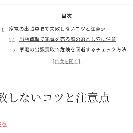
目次
家電の出張買取で失敗しないコツと注意点
出張買取で家電を売る際の落とし穴に注意
家電の出張買取で危険を回避するチェック方法
トラブル防止のための出張買取注意ポイント
出張買取と持ち込み家電買取の違いを知る
家電の出張買取選びで後悔しないコツとは
出張買取が家電に適する理由と安全性の見分け方
敗しないコツと注意点
家電は出張買取が便利な理由を徹底解説
出張買取で家電を安心して任せる選び方
安全な家電の出張買取業者を見極める基準
注意
出張買取家電サービスの信頼性をチェック