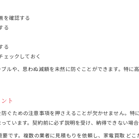
家電を出張買取で手放す際の安心条件
出張買取の危険を回避できる家電売却の実践法
無を確認する
出張買取で家電を安全に売却する実践ポイント
する
家電の出張買取時に危険を避ける方法を解説
出張買取の家電売却で注意すべきリスクとは
する
安心して家電を売るための出張買取ガイド
チェックしておく
出張買取家電の落とし穴を事前に防ぐコツ
ラブルや、思わぬ減額を未然に防ぐことができます。特に
契約時に押さえたい出張買取家電の確認リスト
お気軽にお問い合わせください
お気軽にお問い合わせください
家電の出張買取契約時に確認すべきポイント
安心できる家電出張買取の事前チェックリスト
イント
出張買取家電の契約前に見逃せない注意事項
を防ぐための注意事項を押さえることが欠かせません。特
家電出張買取で後悔しないための確認手順
なっています。契約前に必ず説明を受け、納得できない場合
安全な出張買取家電売却の最終チェックポイント
重要です。複数の業者に見積もりを依頼し、家電買取 ど