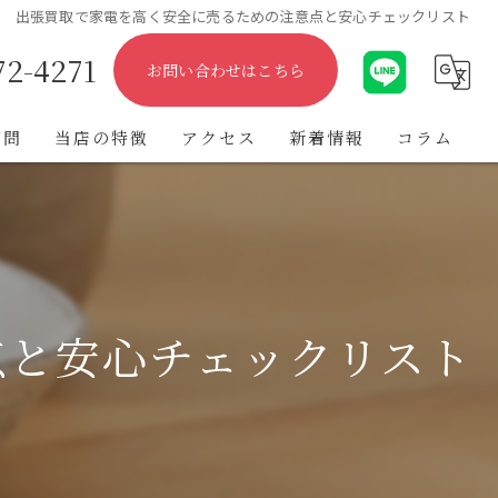
出張買取で家電を高く安全に売るための注意点と安心チェックリスト
72-4271
お問い合わせはこちら
質問
当店の特徴
アクセス
新着情報
コラム
出張
遺品整理
不用品
点と安心チェックリスト
ブランド
金