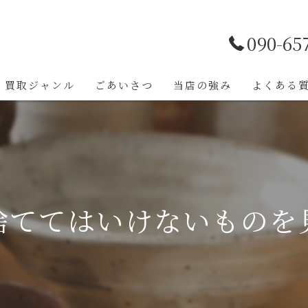
090-65
買取ジャンル
ごあいさつ
当店の強み
よくある
捨ててはいけないものを