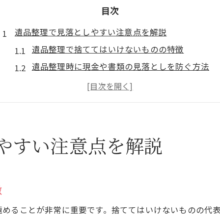
目次
遺品整理で見落としやすい注意点を解説
遺品整理で捨ててはいけないものの特徴
遺品整理時に現金や書類の見落としを防ぐ方法
遺品整理で相続トラブルを避けるための注意点
遺品整理のタイミングや進め方の基本
遺品整理の際にやりがちなネコババ対策
相続やトラブル回避に役立つ遺品整理の進め方
やすい注意点を解説
遺品整理で相続放棄を選ぶ際の注意点
遺品整理時の家族間トラブルを防ぐ進め方
遺品整理で重要書類と現金を守る実践法
徴
遺品整理の費用と業者選びのポイント
極めることが非常に重要です。捨ててはいけないものの代