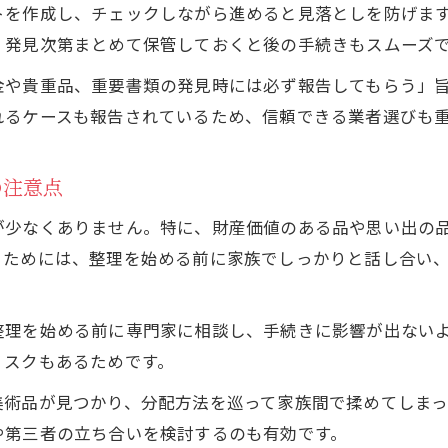
遺品整理に迷ったときの捨ててはいけないものリスト
トを作成し、チェックしながら進めると見落としを防げま
、発見次第まとめて保管しておくと後の手続きもスムーズ
遺品整理で捨ててはいけないものの見極め方
遺品整理時に保管すべき重要な品とは
金や貴重品、重要書類の発見時には必ず報告してもらう」
遺品整理で相続放棄や法的トラブルを防ぐリスト
れるケースも報告されているため、信頼できる業者選びも
遺品整理で誤処分しやすい注意点まとめ
の注意点
遺品整理で残すべき現金や書類の管理術
実体験に学ぶ遺品整理トラブル回避術
が少なくありません。特に、財産価値のある品や思い出の
遺品整理体験談から得られる失敗と学び
るためには、整理を始める前に家族でしっかりと話し合い
お気軽にお問い合わせください
お気軽にお問い合わせください
遺品整理でネコババや誤処分を防ぐ対策
遺品整理のトラブル事例とその回避法
整理を始める前に専門家に相談し、手続きに影響が出ない
遺品整理で相続トラブルを防ぐ具体的行動
リスクもあるためです。
遺品整理で家族間の摩擦を減らす進め方
美術品が見つかり、分配方法を巡って家族間で揉めてしまっ
や第三者の立ち合いを検討するのも有効です。