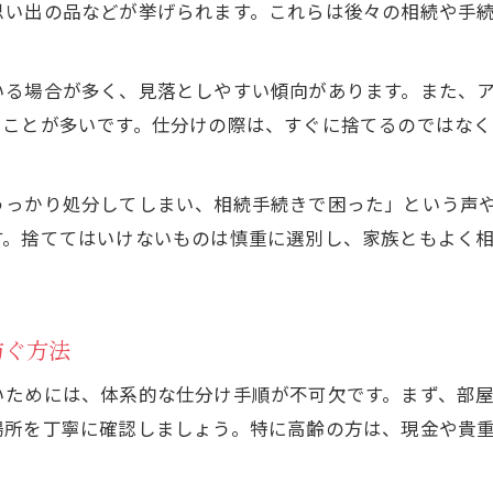
遺品整理で揉めないためのコミュニケーション術
思い出の品などが挙げられます。これらは後々の相続や手
現金や重要書類を守るための遺品整理のコツ
遺品整理で現金の隠し場所を見逃さない工夫
いる場合が多く、見落としやすい傾向があります。また、
遺品整理時の重要書類の仕分けと保管方法
ることが多いです。仕分けの際は、すぐに捨てるのではなく
遺品整理でネコババを防止するチェックリスト
遺品整理で大切なものを誤処分しない確認手順
うっかり処分してしまい、相続手続きで困った」という声
遺品整理における貴重品と相続書類の管理法
す。捨ててはいけないものは慎重に選別し、家族ともよく
写真や服の整理で後悔しないための方法
遺品整理で写真や服を捨てるタイミングの考え方
防ぐ方法
遺品整理時の服や思い出品の整理基準
遺品整理で家族と写真を共有する進め方
いためには、体系的な仕分け手順が不可欠です。まず、部
遺品整理で後悔しない衣類の分け方の工夫
場所を丁寧に確認しましょう。特に高齢の方は、現金や貴
遺品整理体験談に学ぶ思い出品の処分法