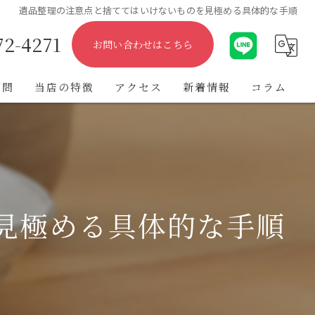
遺品整理の注意点と捨ててはいけないものを見極める具体的な手順
72-4271
お問い合わせはこちら
質問
当店の特徴
アクセス
新着情報
コラム
出張
遺品整理
不用品
見極める具体的な手順
ブランド
金